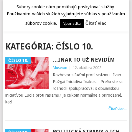
Súbory cookie nám pomáhajú poskytovať služby.
Používaním našich služieb vyjadrujete súhlas s používaním
MENU
súborov cookie.
Čítať viac
Vporiadku
KATEGÓRIA:
ČÍSLO 10.
…INAK TO UŽ NEVIDÍM
ČÍSLO 10.
Museion
|
12. októbra 2002
Rozhovor s ľuďmi proti rasizmu Ivan
Požgai Iniciatíva Inakosť Prečo ste sa
rozhodli spolupracovať s občianskou
iniciatívou Ľudia proti rasizmu? Je celkom normálne a prirodzené,
keď
Čítať viac...
POLITICKÉ STRANY A ICH