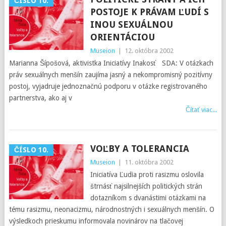
ČÍSLO 10.
POSTOJE K PRÁVAM ĽUDÍ S
INOU SEXUÁLNOU
ORIENTÁCIOU
Museion
|
12. októbra 2002
Marianna Šípošová, aktivistka Iniciatívy Inakosť SDA: V otázkach
práv sexuálnych menšín zaujíma jasný a nekompromisný pozitívny
postoj, vyjadruje jednoznačnú podporu v otázke registrovaného
partnerstva, ako aj v
Čítať viac...
VOĽBY A TOLERANCIA
ČÍSLO 10.
Museion
|
11. októbra 2002
Iniciatíva Ľudia proti rasizmu oslovila
štrnásť najsilnejších politických strán
dotazníkom s dvanástimi otázkami na
tému rasizmu, neonacizmu, národnostných i sexuálnych menšín. O
výsledkoch prieskumu informovala novinárov na tlačovej