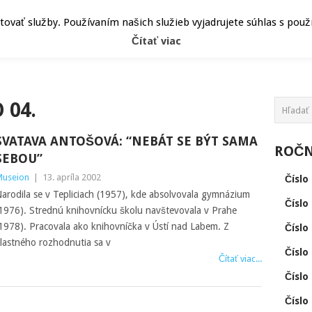
ČLÁNKY
UDALOSTI
HEPY
ATRIBÚT
vať služby. Používaním našich služieb vyjadrujete súhlas s pou
Čítať viac
 04.
SVATAVA ANTOŠOVÁ: “NEBÁT SE BÝT SAMA
ROČNÍ
SEBOU”
useion
|
13. apríla 2002
Číslo 
arodila se v Tepliciach (1957), kde absolvovala gymnázium
Číslo 
1976). Strednú knihovnícku školu navštevovala v Prahe
1978). Pracovala ako knihovníčka v Ústí nad Labem. Z
Číslo 
lastného rozhodnutia sa v
Číslo 
Čítať viac...
Číslo 
Číslo 