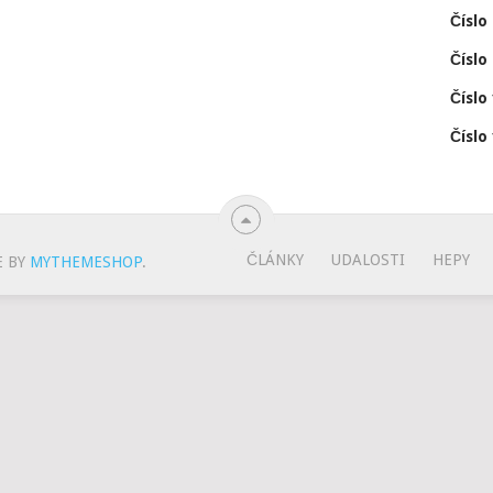
Číslo 
Číslo 
Číslo 
Číslo 
ČLÁNKY
UDALOSTI
HEPY
 BY
MYTHEMESHOP
.