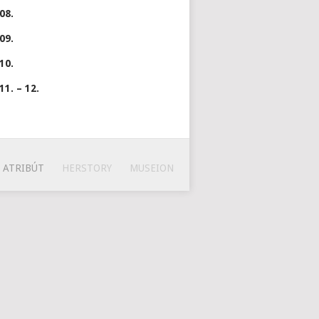
08.
09.
10.
11. – 12.
ATRIBÚT
HERSTORY
MUSEION