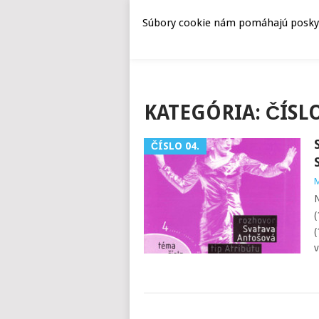
Súbory cookie nám pomáhajú poskyto
KATEGÓRIA:
ČÍSLO
ČÍSLO 04.
M
N
(
(
v