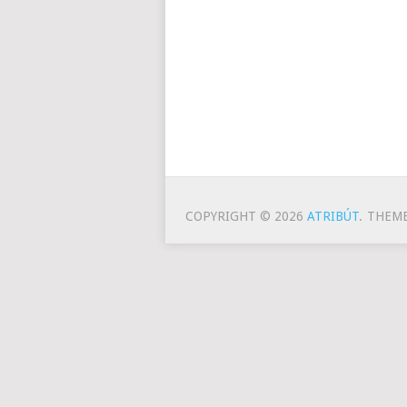
POSTS
NAVIGATION
COPYRIGHT © 2026
ATRIBÚT
.
THEME