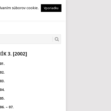
HERSTORY
MUSEION
žívaním súborov cookie.
Vporiadku
K 3. [2002]
01.
02.
03.
04.
05.
06. – 07.