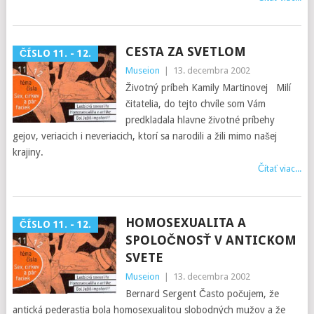
CESTA ZA SVETLOM
ČÍSLO 11. - 12.
Museion
|
13. decembra 2002
Životný príbeh Kamily Martinovej Milí
čitatelia, do tejto chvíle som Vám
predkladala hlavne životné príbehy
gejov, veriacich i neveriacich, ktorí sa narodili a žili mimo našej
krajiny.
Čítať viac...
HOMOSEXUALITA A
ČÍSLO 11. - 12.
SPOLOČNOSŤ V ANTICKOM
SVETE
Museion
|
13. decembra 2002
Bernard Sergent Často počujem, že
antická pederastia bola homosexualitou slobodných mužov a že