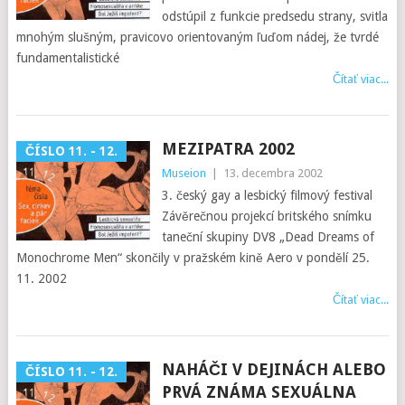
odstúpil z funkcie predsedu strany, svitla
mnohým slušným, pravicovo orientovaným ľuďom nádej, že tvrdé
fundamentalistické
Čítať viac...
MEZIPATRA 2002
ČÍSLO 11. - 12.
Museion
|
13. decembra 2002
3. český gay a lesbický filmový festival
Závěrečnou projekcí britského snímku
taneční skupiny DV8 „Dead Dreams of
Monochrome Men“ skončily v pražském kině Aero v pondělí 25.
11. 2002
Čítať viac...
NAHÁČI V DEJINÁCH ALEBO
ČÍSLO 11. - 12.
PRVÁ ZNÁMA SEXUÁLNA