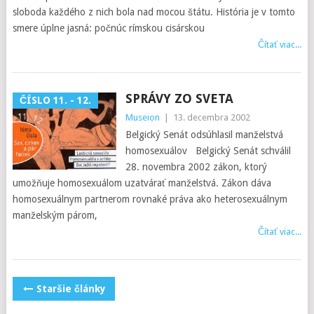
sloboda každého z nich bola nad mocou štátu. História je v tomto
smere úplne jasná: počnúc rímskou cisárskou
Čítať viac...
SPRÁVY ZO SVETA
ČÍSLO 11. - 12.
Museion
|
13. decembra 2002
Belgický Senát odsúhlasil manželstvá
homosexuálov Belgický Senát schválil
28. novembra 2002 zákon, ktorý
umožňuje homosexuálom uzatvárať manželstvá. Zákon dáva
homosexuálnym partnerom rovnaké práva ako heterosexuálnym
manželským párom,
Čítať viac...
POSTS
Staršie články
NAVIGATION