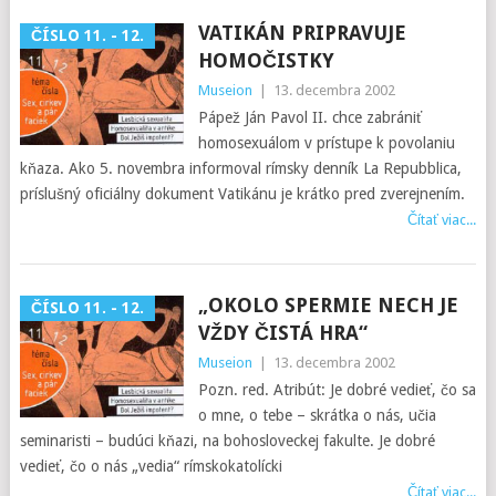
VATIKÁN PRIPRAVUJE
ČÍSLO 11. - 12.
HOMOČISTKY
Museion
|
13. decembra 2002
Pápež Ján Pavol II. chce zabrániť
homosexuálom v prístupe k povolaniu
kňaza. Ako 5. novembra informoval rímsky denník La Repubblica,
príslušný oficiálny dokument Vatikánu je krátko pred zverejnením.
Čítať viac...
„OKOLO SPERMIE NECH JE
ČÍSLO 11. - 12.
VŽDY ČISTÁ HRA“
Museion
|
13. decembra 2002
Pozn. red. Atribút: Je dobré vedieť, čo sa
o mne, o tebe – skrátka o nás, učia
seminaristi – budúci kňazi, na bohosloveckej fakulte. Je dobré
vedieť, čo o nás „vedia“ rímskokatolícki
Čítať viac...