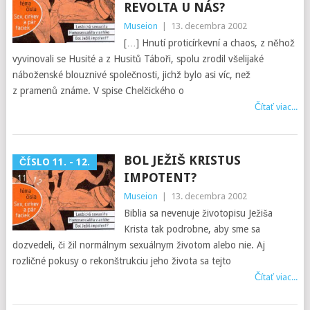
REVOLTA U NÁS?
Museion
|
13. decembra 2002
[…] Hnutí proticírkevní a chaos, z něhož
vyvinovali se Husité a z Husitů Táboři, spolu zrodil všelijaké
náboženské blouznivé společnosti, jichž bylo asi víc, než
z pramenů známe. V spise Chelčického o
Čítať viac...
BOL JEŽIŠ KRISTUS
ČÍSLO 11. - 12.
IMPOTENT?
Museion
|
13. decembra 2002
Biblia sa nevenuje životopisu Ježiša
Krista tak podrobne, aby sme sa
dozvedeli, či žil normálnym sexuálnym životom alebo nie. Aj
rozličné pokusy o rekonštrukciu jeho života sa tejto
Čítať viac...