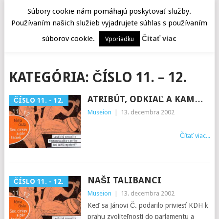
Súbory cookie nám pomáhajú poskytovať služby.
Používaním našich služieb vyjadrujete súhlas s používaním
MENU
súborov cookie.
Čítať viac
Vporiadku
KATEGÓRIA:
ČÍSLO 11. – 12.
ATRIBÚT, ODKIAĽ A KAM…
ČÍSLO 11. - 12.
Museion
|
13. decembra 2002
Čítať viac...
NAŠI TALIBANCI
ČÍSLO 11. - 12.
Museion
|
13. decembra 2002
Keď sa Jánovi Č. podarilo priviesť KDH k
prahu zvoliteľnosti do parlamentu a