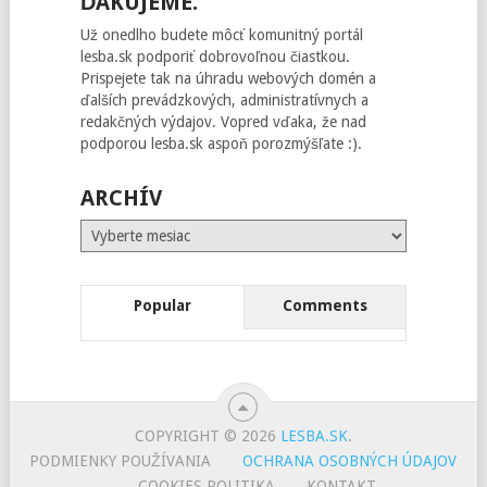
ĎAKUJEME.
Už onedlho budete môcť komunitný portál
lesba.sk podporiť dobrovoľnou čiastkou.
Prispejete tak na úhradu webových domén a
ďalších prevádzkových, administratívnych a
redakčných výdajov. Vopred vďaka, že nad
podporou lesba.sk aspoň porozmýšľate :).
ARCHÍV
Archív
Popular
Comments
COPYRIGHT © 2026
LESBA.SK
.
PODMIENKY POUŽÍVANIA
OCHRANA OSOBNÝCH ÚDAJOV
COOKIES POLITIKA
KONTAKT