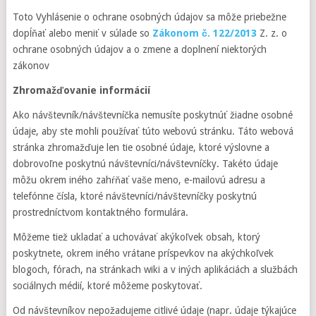
Toto Vyhlásenie o ochrane osobných údajov sa môže priebežne
dopĺňať alebo meniť v súlade so
Zákonom č. 122/2013
Z. z. o
ochrane osobných údajov a o zmene a doplnení niektorých
zákonov
Zhromažďovanie informácií
Ako návštevník/návštevníčka nemusíte poskytnúť žiadne osobné
údaje, aby ste mohli používať túto webovú stránku. Táto webová
stránka zhromažďuje len tie osobné údaje, ktoré výslovne a
dobrovoľne poskytnú návštevníci/návštevníčky. Takéto údaje
môžu okrem iného zahŕňať vaše meno, e-mailovú adresu a
telefónne čísla, ktoré návštevníci/návštevníčky poskytnú
prostredníctvom kontaktného formulára.
Môžeme tiež ukladať a uchovávať akýkoľvek obsah, ktorý
poskytnete, okrem iného vrátane príspevkov na akýchkoľvek
blogoch, fórach, na stránkach wiki a v iných aplikáciách a službách
sociálnych médií, ktoré môžeme poskytovať.
Od návštevníkov nepožadujeme citlivé údaje (napr. údaje týkajúce