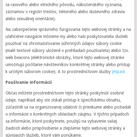
sa rasového alebo etnického pôvodu, náboženského vyznania,
záznamov v registri trestov, telesného alebo duševného zdravia
alebo sexuálnej orientácie).
Na zabezpečenie správneho fungovania tejto webovej stránky a na
uľahčenie navigácie môžeme my alebo naši poskytovatelia služieb
používať na zhromažďovanie súhrnných údajov súbory cookie
(malé textové súbory uložené v prehliadači používateľa) alebo tzv.
web beacons (elektronické obrázky, ktoré tejto webovej stránke
umožňujú počítanie návštevníkov konkrétnej stránky alebo prístup
k určitým súborom cookie). A to prostredníctvom služby
Jetpack
Používanie informácií
Občas môžete prostredníctvom tejto stránky poskytnúť osobné
údaje, napríklad aby ste získali prístup k špecifickému obsahu,
zúčastnili sa na organizovanej udalosti či prieskume alebo požiadali
o informácie o konkrétnych oblastiach záujmu. V týchto prípadoch
sa informácie, ktoré poskytnete, použijú na vybavenie vašej
žiadosti alebo prispôsobenie a zlepšenie tejto webovej stránky a
súvisiacich služieb, ktoré vám ponúkame.