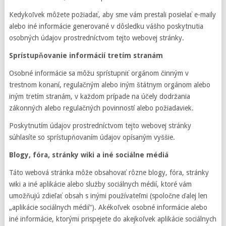
Kedykoľvek môžete požiadať, aby sme vám prestali posielať e-maily
alebo iné informácie generované v dôsledku vášho poskytnutia
osobných údajov prostredníctvom tejto webovej stránky.
Sprístupňovanie informácií tretím stranám
Osobné informácie sa môžu sprístupniť orgánom činným v
trestnom konaní, regulačným alebo iným štátnym orgánom alebo
iným tretím stranám, v každom prípade na účely dodržania
zákonných alebo regulačných povinností alebo požiadaviek.
Poskytnutím údajov prostredníctvom tejto webovej stránky
súhlasíte so sprístupňovaním údajov opísaným vyššie.
Blogy, fóra, stránky wiki a iné sociálne médiá
Táto webová stránka môže obsahovať rôzne blogy, fóra, stránky
wiki a iné aplikácie alebo služby sociálnych médií, ktoré vám
umožňujú zdieľať obsah s inými používateľmi (spoločne ďalej len
„aplikácie sociálnych médií“). Akékoľvek osobné informácie alebo
iné informácie, ktorými prispejete do akejkoľvek aplikácie sociálnych