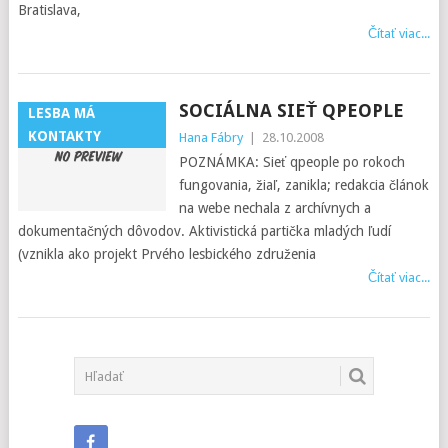
Bratislava,
Čítať viac...
SOCIÁLNA SIEŤ QPEOPLE
LESBA MÁ
KONTAKTY
Hana Fábry
|
28.10.2008
POZNÁMKA: Sieť qpeople po rokoch
fungovania, žiaľ, zanikla; redakcia článok
na webe nechala z archívnych a
dokumentačných dôvodov. Aktivistická partička mladých ľudí
(vznikla ako projekt Prvého lesbického združenia
Čítať viac...
POSTS
NAVIGATION