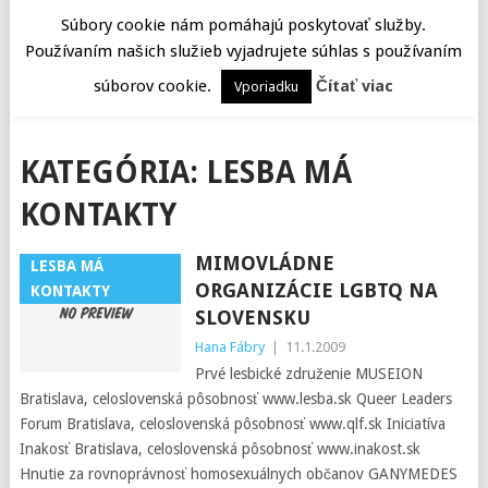
Súbory cookie nám pomáhajú poskytovať služby.
Používaním našich služieb vyjadrujete súhlas s používaním
MENU
súborov cookie.
Čítať viac
Vporiadku
KATEGÓRIA:
LESBA MÁ
KONTAKTY
MIMOVLÁDNE
LESBA MÁ
ORGANIZÁCIE LGBTQ NA
KONTAKTY
SLOVENSKU
Hana Fábry
|
11.1.2009
Prvé lesbické združenie MUSEION
Bratislava, celoslovenská pôsobnosť www.lesba.sk Queer Leaders
Forum Bratislava, celoslovenská pôsobnosť www.qlf.sk Iniciatíva
Inakosť Bratislava, celoslovenská pôsobnosť www.inakost.sk
Hnutie za rovnoprávnosť homosexuálnych občanov GANYMEDES