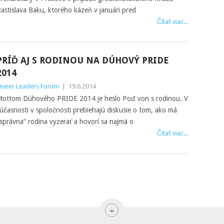
astislava Baku, ktorého kázeň v januári pred
Čítať viac...
PRÍĎ AJ S RODINOU NA DÚHOVÝ PRIDE
2014
ueer Leaders Forum
|
19.6.2014
ottom Dúhového PRIDE 2014 je heslo Poď von s rodinou. V
účasnosti v spoločnosti prebiehajú diskusie o tom, ako má
správna“ rodina vyzerať a hovorí sa najmä o
Čítať viac...