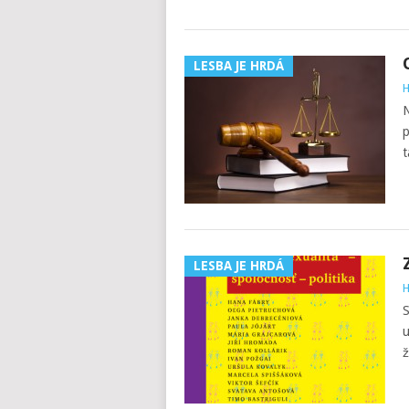
LESBA JE HRDÁ
H
N
p
t
LESBA JE HRDÁ
H
S
u
ž