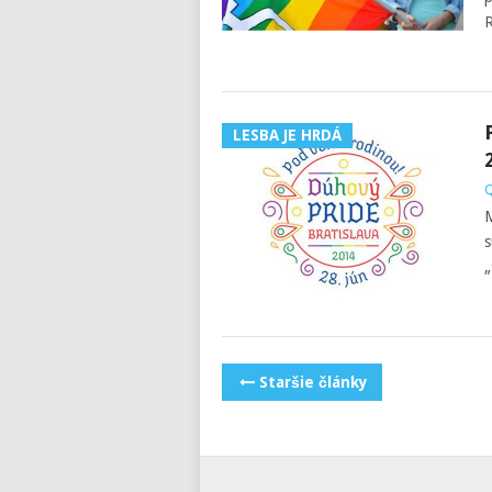
R
LESBA JE HRDÁ
Q
M
s
„
POSTS
Staršie články
NAVIGATION