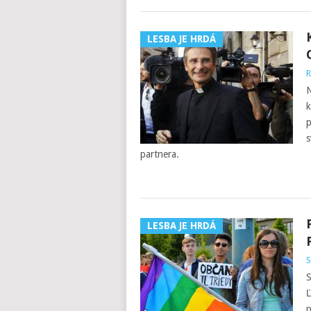
LESBA JE HRDÁ
R
N
k
p
s
partnera.
LESBA JE HRDÁ
S
S
Ľ
p