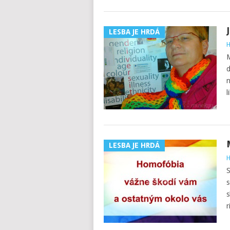
LESBA JE HRDÁ
H
M
d
n
l
LESBA JE HRDÁ
H
S
s
s
r