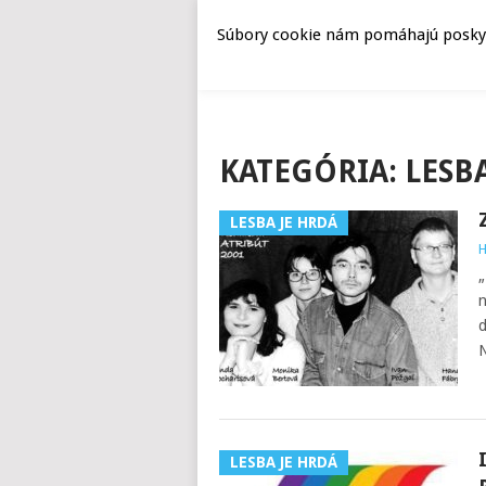
Súbory cookie nám pomáhajú poskyto
KATEGÓRIA:
LESB
LESBA JE HRDÁ
H
„
n
d
N
LESBA JE HRDÁ