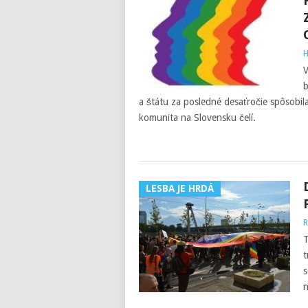
H
V
b
a štátu za posledné desaťročie spôsobi
komunita na Slovensku čelí.
LESBA JE HRDÁ
R
T
t
s
n