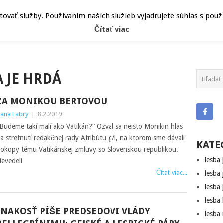
ČLÁNKY
HEPY
ATRIBÚT
vať služby. Používaním našich služieb vyjadrujete súhlas s pou
Čítať viac
A JE HRDÁ
ZA MONIKOU BERTOVOU
ana Fábry
|
8.2.2019
Budeme takí malí ako Vatikán?“ Ozval sa neisto Monikin hlas
a stretnutí redakčnej rady Atribútu g/l, na ktorom sme dávali
KATE
okopy tému Vatikánskej zmluvy so Slovenskou republikou.
lesba 
evedeli
Čítať viac...
lesba 
lesba 
lesba
INAKOSŤ PÍŠE PREDSEDOVI VLÁDY
lesba