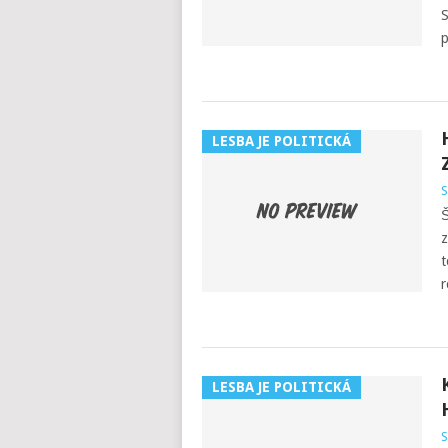
S
p
LESBA JE POLITICKÁ
S
Š
z
t
r
LESBA JE POLITICKÁ
S