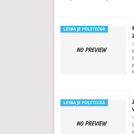
LESBA JE POLITICKÁ
S
B
S
p
ľ
LESBA JE POLITICKÁ
S
O
n