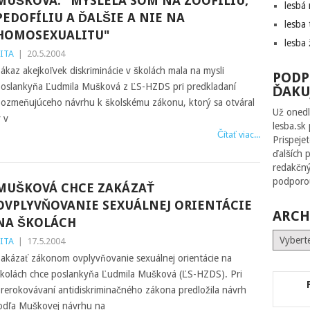
MUŠKOVÁ: "MYSLELA SOM NA ZOOFÍLIU,
lesbá
PEDOFÍLIU A ĎALŠIE A NIE NA
lesba 
HOMOSEXUALITU"
lesba 
ITA
|
20.5.2004
ákaz akejkoľvek diskriminácie v školách mala na mysli
PODP
oslankyňa Ľudmila Mušková z ĽS-HZDS pri predkladaní
ĎAKU
ozmeňujúceho návrhu k školskému zákonu, ktorý sa otváral
Už onedl
 v
lesba.sk
Čítať viac...
Prispeje
ďalších 
redakčný
podporou
MUŠKOVÁ CHCE ZAKÁZAŤ
OVPLYVŇOVANIE SEXUÁLNEJ ORIENTÁCIE
ARCH
NA ŠKOLÁCH
Archív
ITA
|
17.5.2004
akázať zákonom ovplyvňovanie sexuálnej orientácie na
kolách chce poslankyňa Ľudmila Mušková (ĽS-HZDS). Pri
rerokovávaní antidiskriminačného zákona predložila návrh
odľa Muškovej návrhu na