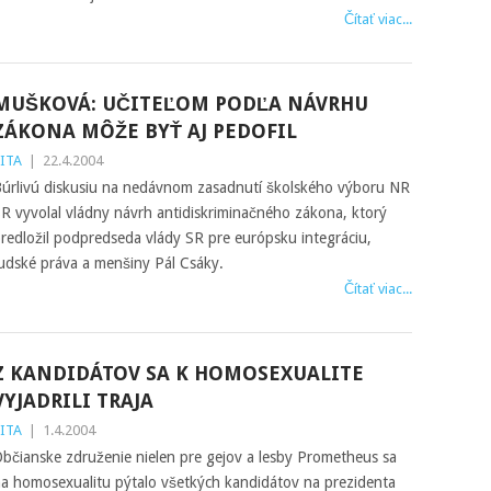
Čítať viac...
MUŠKOVÁ: UČITEĽOM PODĽA NÁVRHU
ZÁKONA MÔŽE BYŤ AJ PEDOFIL
ITA
|
22.4.2004
úrlivú diskusiu na nedávnom zasadnutí školského výboru NR
R vyvolal vládny návrh antidiskriminačného zákona, ktorý
redložil podpredseda vlády SR pre európsku integráciu,
udské práva a menšiny Pál Csáky.
Čítať viac...
Z KANDIDÁTOV SA K HOMOSEXUALITE
VYJADRILI TRAJA
ITA
|
1.4.2004
bčianske združenie nielen pre gejov a lesby Prometheus sa
a homosexualitu pýtalo všetkých kandidátov na prezidenta