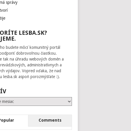
 má správy
tvorí
žije
ORÍTE LESBA.SK?
JEME.
ho budete môcť komunitný portál
 podporiť dobrovoľnou čiastkou.
te tak na úhradu webových domén a
prevádzkových, administratívnych a
ch výdajov. Vopred vďaka, že nad
 lesba.sk aspoň porozmýšľate :).
ÍV
Popular
Comments