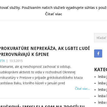
ČLÁNKY
HEPY
ATRIBÚT
vať služby. Používaním našich služieb vyjadrujete súhlas s pou
Čítať viac
PROKURATÚRE NEPREKÁŽA, AK LGBTI ĽUDÍ
PRIROVNÁVAJÚ K ŠPINE
ITA
|
13.5.2015
klamanie, ale aj neschopnosť zachovať si odstup.
KATE
udskoprávni aktivisti to vidia v rozhodnutí Okresnej
lesba 
rokuratúry v Prešove v prípade gréckokatolíckeho kňaza
astislava Baku, ktorého kázeň v januári pred
lesba 
Čítať viac...
lesba 
lesba
lesba