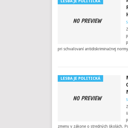
LESBA JE POLITICKÁ
S
Z
p
p
pri schvaľovaní antidiskriminačnej normy
LESBA JE POLITICKÁ
S
Z
š
p
zmeny v zákone o stredných školách. P