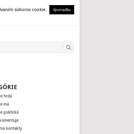
HERSTORY
MUSEION
žívaním súborov cookie.
Vporiadku
GÓRIE
je hrdá
je iná
je politická
 komentuje
 má kontakty