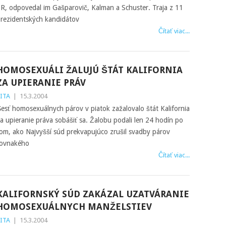
R, odpovedal im Gašparovič, Kalman a Schuster. Traja z 11
rezidentských kandidátov
Čítať viac...
HOMOSEXUÁLI ŽALUJÚ ŠTÁT KALIFORNIA
ZA UPIERANIE PRÁV
ITA
|
15.3.2004
esť homosexuálnych párov v piatok zažalovalo štát Kalifornia
a upieranie práva sobášiť sa. Žalobu podali len 24 hodín po
om, ako Najvyšší súd prekvapujúco zrušil svadby párov
ovnakého
Čítať viac...
KALIFORNSKÝ SÚD ZAKÁZAL UZATVÁRANIE
HOMOSEXUÁLNYCH MANŽELSTIEV
ITA
|
15.3.2004