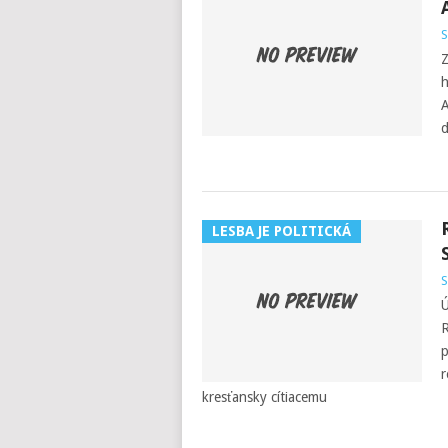
S
Z
h
A
d
LESBA JE POLITICKÁ
S
Ú
R
p
r
kresťansky cítiacemu