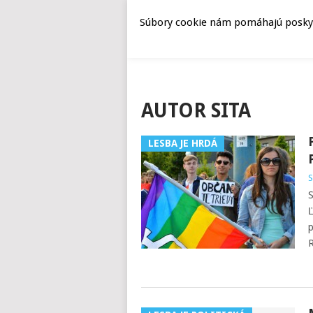
Súbory cookie nám pomáhajú poskyto
AUTOR
SITA
LESBA JE HRDÁ
S
S
Ľ
p
R