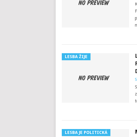
K
F
p
n
LESBA ŽIJE
S
S
z
t
LESBA JE POLITICKÁ