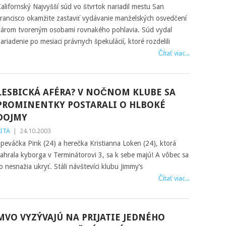
alifornský Najvyšší súd vo štvrtok nariadil mestu San
rancisco okamžite zastaviť vydávanie manželských osvedčení
árom tvoreným osobami rovnakého pohlavia. Súd vydal
ariadenie po mesiaci právnych špekulácií, ktoré rozdelili
Čítať viac...
LESBICKÁ AFÉRA? V NOČNOM KLUBE SA
PROMINENTKY POSTARALI O HLBOKÉ
DOJMY
ITA
|
24.10.2003
peváčka Pink (24) a herečka Kristianna Loken (24), ktorá
ahrala kyborga v Terminátorovi 3, sa k sebe majú! A vôbec sa
o nesnažia ukryť. Stáli návštevíci klubu Jimmy’s
Čítať viac...
MVO VYZÝVAJÚ NA PRIJATIE JEDNÉHO