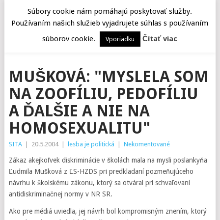
Súbory cookie nám pomáhajú poskytovať služby.
Používaním našich služieb vyjadrujete súhlas s používaním
MENU
súborov cookie.
Čítať viac
Vporiadku
MUŠKOVÁ: "MYSLELA SOM
NA ZOOFÍLIU, PEDOFÍLIU
A ĎALŠIE A NIE NA
HOMOSEXUALITU"
SITA
|
20.5.2004
|
lesba je politická
|
Nekomentované
Zákaz akejkoľvek diskriminácie v školách mala na mysli poslankyňa
Ľudmila Mušková z ĽS-HZDS pri predkladaní pozmeňujúceho
návrhu k školskému zákonu, ktorý sa otváral pri schvaľovaní
antidiskriminačnej normy v NR SR.
Ako pre médiá uviedla, jej návrh bol kompromisným znením, ktorý