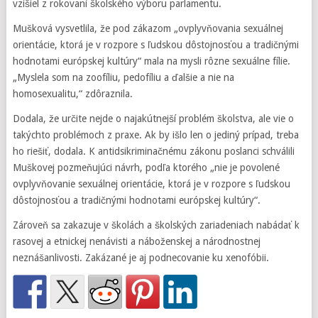
vzišiel z rokovaní školského výboru parlamentu.
Mušková vysvetlila, že pod zákazom „ovplyvňovania sexuálnej
orientácie, ktorá je v rozpore s ľudskou dôstojnosťou a tradičnými
hodnotami európskej kultúry“ mala na mysli rôzne sexuálne fílie.
„Myslela som na zoofíliu, pedofíliu a ďalšie a nie na
homosexualitu,“ zdôraznila.
Dodala, že určite nejde o najakútnejší problém školstva, ale vie o
takýchto problémoch z praxe. Ak by išlo len o jediný prípad, treba
ho riešiť, dodala. K antidsikriminačnému zákonu poslanci schválili
Muškovej pozmeňujúci návrh, podľa ktorého „nie je povolené
ovplyvňovanie sexuálnej orientácie, ktorá je v rozpore s ľudskou
dôstojnosťou a tradičnými hodnotami európskej kultúry“.
Zároveň sa zakazuje v školách a školských zariadeniach nabádať k
rasovej a etnickej nenávisti a náboženskej a národnostnej
neznášanlivosti. Zakázané je aj podnecovanie ku xenofóbii.