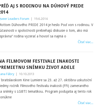
PRÍĎ AJ S RODINOU NA DÚHOVÝ PRIDE
2014
ueer Leaders Forum
|
19.6.2014
ottom Dúhového PRIDE 2014 je heslo Poď von s rodinou. V
účasnosti v spoločnosti prebiehajú diskusie o tom, ako má
správna“ rodina vyzerať a hovorí sa najmä o
Čítať viac...
NA FILMOVOM FESTIVALE INAKOSTI
PREMIETNU SNÍMKU ŽIVOT ADELE
ana Fábry
|
10.10.2013
 bratislavskom Kine Lumiere sa 23. až 27. októbra uskutoční
iedmy ročník Filmového festivalu inakosti (FFi) zameraného
a snímky s LGBTI tematikou. Program podujatia aj tento rok
ponúkne
Čítať viac...