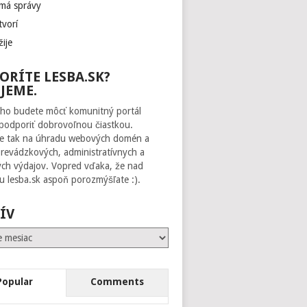
 má správy
tvorí
žije
ORÍTE LESBA.SK?
JEME.
ho budete môcť komunitný portál
 podporiť dobrovoľnou čiastkou.
te tak na úhradu webových domén a
prevádzkových, administratívnych a
ch výdajov. Vopred vďaka, že nad
 lesba.sk aspoň porozmýšľate :).
ÍV
Popular
Comments