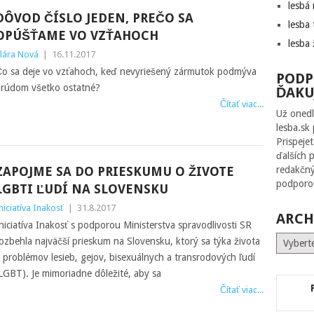
lesbá
DÔVOD ČÍSLO JEDEN, PREČO SA
lesba 
OPÚŠŤAME VO VZŤAHOCH
lesba 
lára Nová
|
16.11.2017
o sa deje vo vzťahoch, keď nevyriešený zármutok podmýva
PODP
rúdom všetko ostatné?
ĎAKU
Čítať viac...
Už onedl
lesba.sk
Prispeje
ďalších 
ZAPOJME SA DO PRIESKUMU O ŽIVOTE
redakčný
podporou
LGBTI ĽUDÍ NA SLOVENSKU
niciatíva Inakosť
|
31.8.2017
ARCH
niciatíva Inakosť s podporou Ministerstva spravodlivosti SR
Archív
ozbehla najväčší prieskum na Slovensku, ktorý sa týka života
 problémov lesieb, gejov, bisexuálnych a transrodových ľudí
LGBT). Je mimoriadne dôležité, aby sa
Čítať viac...