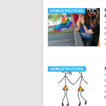
LESBA JE POLITICKÁ
R
B
B
v
7
LESBA JE POLITICKÁ
H
V
s
s
p