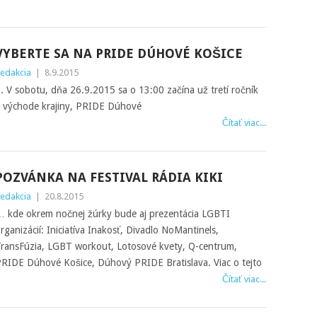
VYBERTE SA NA PRIDE DÚHOVÉ KOŠICE
edakcia
|
8.9.2015
 V sobotu, dňa 26.9.2015 sa o 13:00 začína už tretí ročník
a východe krajiny, PRIDE Dúhové
Čítať viac...
POZVÁNKA NA FESTIVAL RÁDIA KIKI
edakcia
|
20.8.2015
 kde okrem nočnej žúrky bude aj prezentácia LGBTI
rganizácií: Iniciatíva Inakosť, Divadlo NoMantinels,
ransFúzia, LGBT workout, Lotosové kvety, Q-centrum,
RIDE Dúhové Košice, Dúhový PRIDE Bratislava. Viac o tejto
Čítať viac...