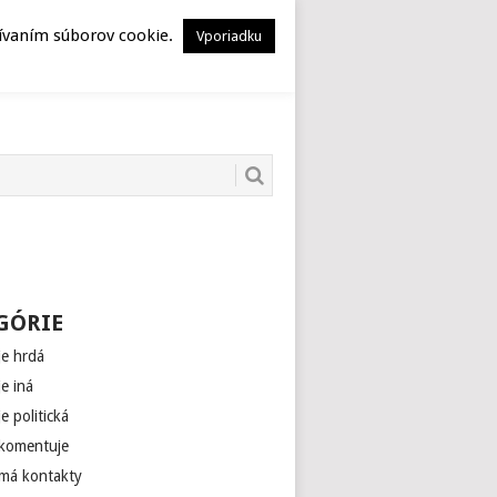
HERSTORY
MUSEION
žívaním súborov cookie.
Vporiadku
GÓRIE
je hrdá
je iná
je politická
 komentuje
 má kontakty