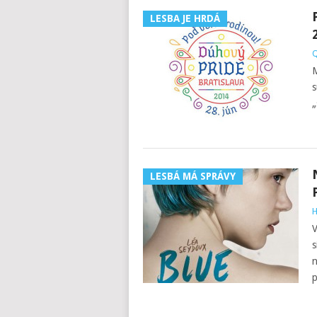
LESBA JE HRDÁ
Q
M
s
„
LESBÁ MÁ SPRÁVY
H
V
s
n