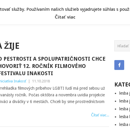
ČLÁNKY
HEPY
ATRIBÚT
vať služby. Používaním našich služieb vyjadrujete súhlas s pou
Čítať viac
 ŽIJE
O PESTROSTI A SPOLUPATRIČNOSTI CHCE
HOVORIŤ 12. ROČNÍK FILMOVÉHO
FESTIVALU INAKOSTI
niciatíva Inakosť
|
11.10.2018
KATE
rehliadka filmových príbehov LGBTI ľudí má pred sebou už
lesba 
vanásty ročník. Počas októbra a novembra uvidia projekcie
lesba 
iváci a diváčky v 6 mestách. Chceli by sme prostredníctvom
lesba 
Čítať viac...
lesba
lesba