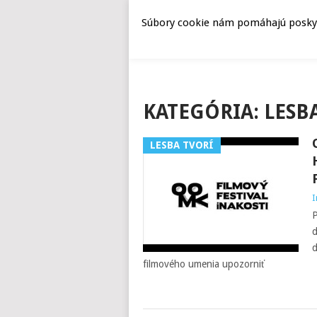
Súbory cookie nám pomáhajú poskyto
KATEGÓRIA:
LESBA
LESBA TVORÍ
I
P
d
d
filmového umenia upozorniť