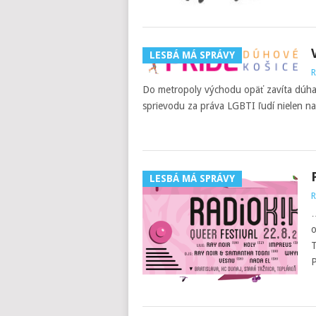
LESBÁ MÁ SPRÁVY
R
Do metropoly východu opäť zavíta dúha.
sprievodu za práva LGBTI ľudí nielen n
LESBÁ MÁ SPRÁVY
R
…
o
T
P