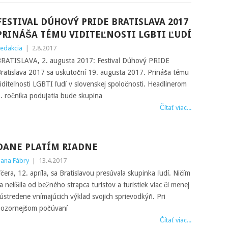
FESTIVAL DÚHOVÝ PRIDE BRATISLAVA 2017
PRINÁŠA TÉMU VIDITEĽNOSTI LGBTI ĽUDÍ
edakcia
|
2.8.2017
RATISLAVA, 2. augusta 2017: Festival Dúhový PRIDE
ratislava 2017 sa uskutoční 19. augusta 2017. Prináša tému
iditeľnosti LGBTI ľudí v slovenskej spoločnosti. Headlinerom
. ročníka podujatia bude skupina
Čítať viac...
DANE PLATÍM RIADNE
ana Fábry
|
13.4.2017
čera, 12. apríla, sa Bratislavou presúvala skupinka ľudí. Ničím
a nelíšila od bežného strapca turistov a turistiek viac či menej
ústredene vnímajúcich výklad svojich sprievodkýň. Pri
ozornejšom počúvaní
Čítať viac...