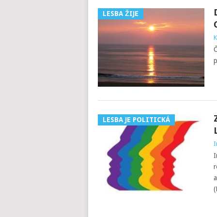
LESBA ŽIJE
K
Č
p
LESBA JE POLITICKÁ
I
I
r
a
(