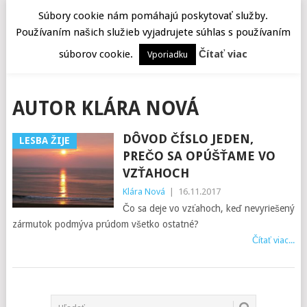
Súbory cookie nám pomáhajú poskytovať služby.
Používaním našich služieb vyjadrujete súhlas s používaním
MENU
súborov cookie.
Čítať viac
Vporiadku
AUTOR
KLÁRA NOVÁ
DÔVOD ČÍSLO JEDEN,
LESBA ŽIJE
PREČO SA OPÚŠŤAME VO
VZŤAHOCH
Klára Nová
|
16.11.2017
Čo sa deje vo vzťahoch, keď nevyriešený
zármutok podmýva prúdom všetko ostatné?
Čítať viac...
POSTS