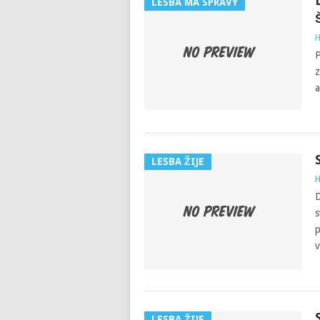
LESBÁ MÁ SPRÁVY
H
P
z
a
LESBA ŽIJE
H
D
s
p
v
LESBA ŽIJE