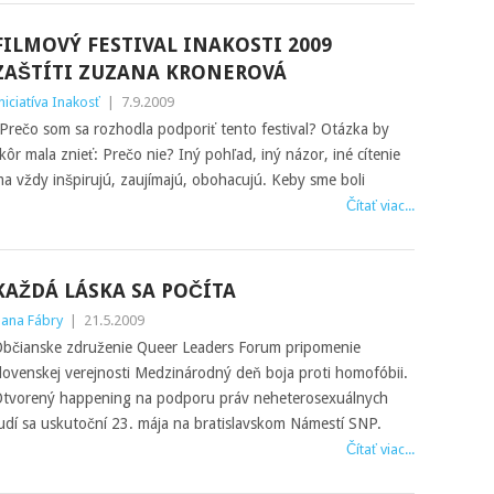
FILMOVÝ FESTIVAL INAKOSTI 2009
ZAŠTÍTI ZUZANA KRONEROVÁ
niciatíva Inakosť
|
7.9.2009
Prečo som sa rozhodla podporiť tento festival? Otázka by
kôr mala znieť: Prečo nie? Iný pohľad, iný názor, iné cítenie
a vždy inšpirujú, zaujímajú, obohacujú. Keby sme boli
Čítať viac...
KAŽDÁ LÁSKA SA POČÍTA
ana Fábry
|
21.5.2009
bčianske združenie Queer Leaders Forum pripomenie
lovenskej verejnosti Medzinárodný deň boja proti homofóbii.
tvorený happening na podporu práv neheterosexuálnych
udí sa uskutoční 23. mája na bratislavskom Námestí SNP.
Čítať viac...