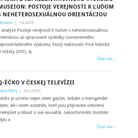
MUSEION: POSTOJE VEREJNOSTI K ĽUĎOM
S NEHETEROSEXUÁLNOU ORIENTÁCIOU
useion
|
1.6.2010
 analýze Postoje verejnosti k ľuďom s neheterosexuálnou
rientáciou sú spracované výsledky rovnomenného
eprezentatívneho výskumu, ktorý realizovalo Prvé lesbické
 otázky (IVO), aj
Čítať viac...
Q-ÉČKO V ČESKEJ TELEVÍZII
ana Fábry
|
30.5.2010
éčko je určeno nejen všem gayům, lesbám a transgender
idem, ale i všem ostatním, kteří jsou připraveni otevřeně
řemýšlet a mluvit o své sexualitě, nekonformním životním
tylu a
Čítať viac...