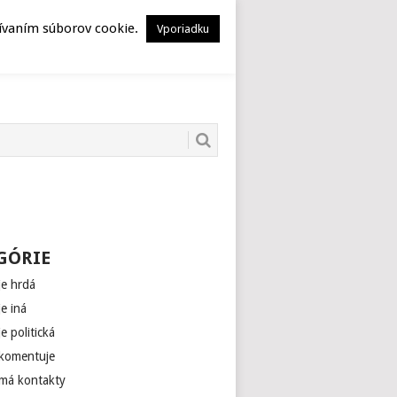
HERSTORY
MUSEION
žívaním súborov cookie.
Vporiadku
GÓRIE
je hrdá
je iná
je politická
 komentuje
 má kontakty