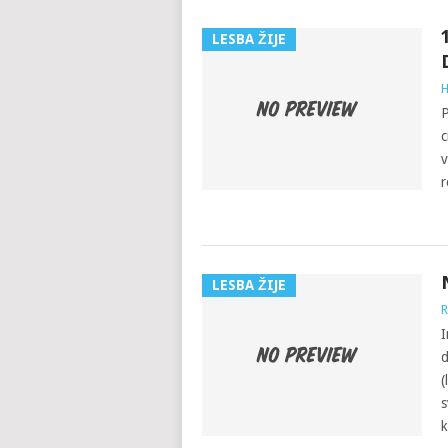
LESBA ŽIJE
H
P
c
v
r
LESBA ŽIJE
R
I
d
(
s
k