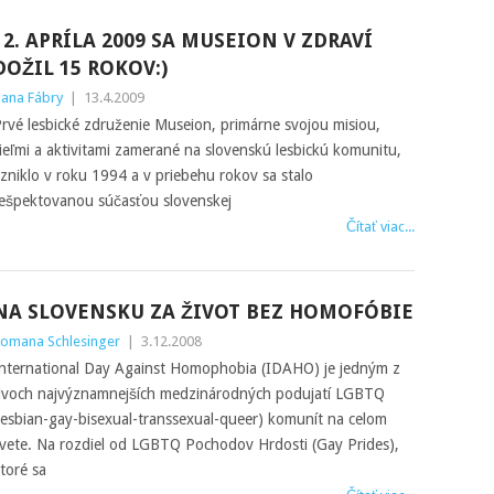
12. APRÍLA 2009 SA MUSEION V ZDRAVÍ
DOŽIL 15 ROKOV:)
ana Fábry
|
13.4.2009
rvé lesbické združenie Museion, primárne svojou misiou,
ieľmi a aktivitami zamerané na slovenskú lesbickú komunitu,
zniklo v roku 1994 a v priebehu rokov sa stalo
ešpektovanou súčasťou slovenskej
Čítať viac...
NA SLOVENSKU ZA ŽIVOT BEZ HOMOFÓBIE
omana Schlesinger
|
3.12.2008
nternational Day Against Homophobia (IDAHO) je jedným z
voch najvýznamnejších medzinárodných podujatí LGBTQ
lesbian-gay-bisexual-transsexual-queer) komunít na celom
vete. Na rozdiel od LGBTQ Pochodov Hrdosti (Gay Prides),
toré sa