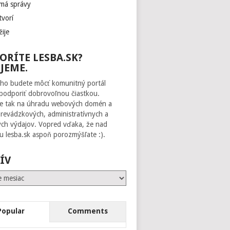
 má správy
tvorí
žije
ORÍTE LESBA.SK?
JEME.
ho budete môcť komunitný portál
 podporiť dobrovoľnou čiastkou.
te tak na úhradu webových domén a
prevádzkových, administratívnych a
ch výdajov. Vopred vďaka, že nad
 lesba.sk aspoň porozmýšľate :).
ÍV
Popular
Comments