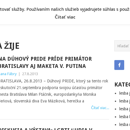
ČLÁNKY
HEPY
ATRIBÚT
vať služby. Používaním našich služieb vyjadrujete súhlas s pou
Čítať viac
 ŽIJE
NA DÚHOVÝ PRIDE PRÍDE PRIMÁTOR
BRATISLAVY AJ MAKETA V. PUTINA
ana Fábry
|
27.8.2013
RATISLAVA, 26.8.2013 – Dúhový PRIDE, ktorý sa tento rok
KATE
skutoční 21.septembra podporia svojou účasťou primátor
lesba 
esta Bratislava Milan Ftáčnik, europoslankyňa Monika
eňová, slovenská diva Eva Máziková, herečka a
lesba 
Čítať viac...
lesba 
lesba
lesba