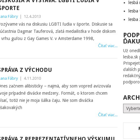
DISKUSIA A VÝSTAVA: LGBTI ĽUDIA V
lesbá
ŠPORTE
lesba 
ana Fábry
|
12.4.2013
lesba 
ozývame vás na diskusiu LGBTI ľudia v športe. Diskusie sa
účastnia Dagmar Tauferová, zlatá medailistka v hode diskom
PODP
 vrhu guľou z Gay Games V. v Amsterdame 1998,
ĎAKU
Čítať viac...
Už onedl
lesba.sk
Prispeje
SPRÁVA Z VÝCHODU
ďalších 
redakčný
ana Fábry
|
4.11.2010
podporou
nes začnem alibisticky – najmä, aby som vopred avizovala
voje prípadné divácke medzery. Formát, o ktorom chcem
ARCH
ísať, totiž nie je moja šálka čaju. Nie som diváčka
Archív
šakovakých
Čítať viac...
SPRÁVA Z REPREZENTATÍVNEHO VÝSKUMU