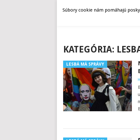
Súbory cookie nám pomáhajú poskyto
KATEGÓRIA:
LESBA
LESBÁ MÁ SPRÁVY
H
B
u
m
B