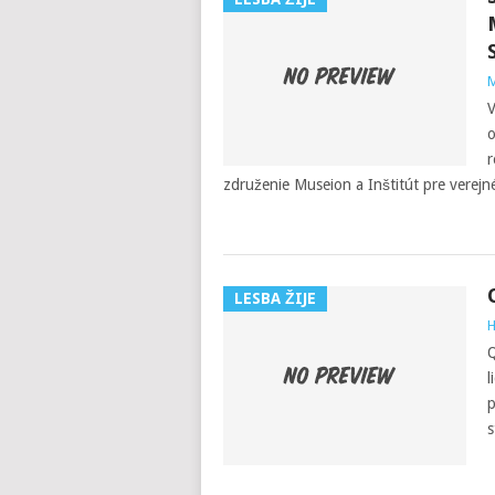
M
V
o
r
združenie Museion a Inštitút pre verejné
LESBA ŽIJE
H
Q
l
p
s