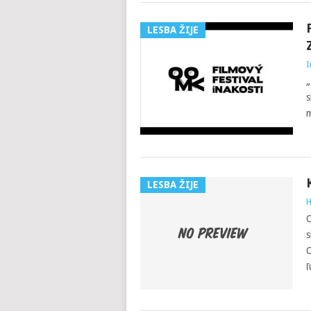
LESBA ŽIJE
I
„
s
m
LESBA ŽIJE
H
O
s
O
ľ