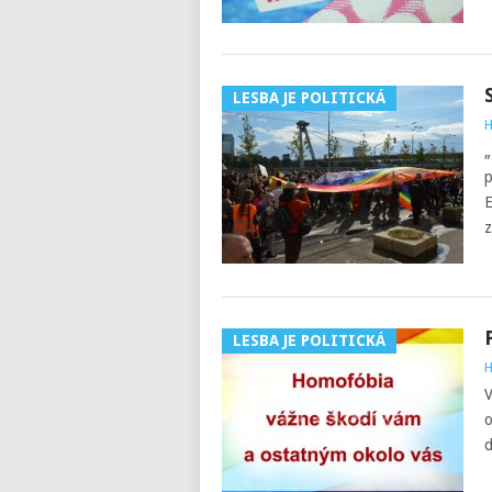
LESBA JE POLITICKÁ
H
„
p
E
z
LESBA JE POLITICKÁ
H
V
o
d