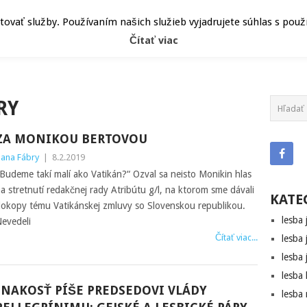
ČLÁNKY
HEPY
ATRIBÚT
vať služby. Používaním našich služieb vyjadrujete súhlas s pou
Čítať viac
RY
ZA MONIKOU BERTOVOU
ana Fábry
|
8.2.2019
Budeme takí malí ako Vatikán?“ Ozval sa neisto Monikin hlas
a stretnutí redakčnej rady Atribútu g/l, na ktorom sme dávali
KATE
okopy tému Vatikánskej zmluvy so Slovenskou republikou.
lesba 
evedeli
Čítať viac...
lesba 
lesba 
lesba
INAKOSŤ PÍŠE PREDSEDOVI VLÁDY
lesba