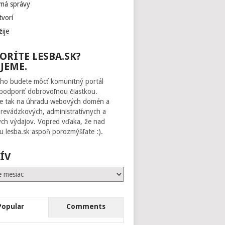
 má správy
tvorí
žije
ORÍTE LESBA.SK?
JEME.
ho budete môcť komunitný portál
 podporiť dobrovoľnou čiastkou.
te tak na úhradu webových domén a
prevádzkových, administratívnych a
ch výdajov. Vopred vďaka, že nad
 lesba.sk aspoň porozmýšľate :).
ÍV
Popular
Comments