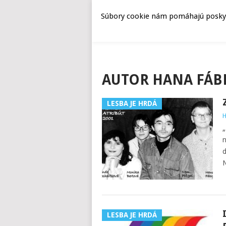
Súbory cookie nám pomáhajú poskyto
AUTOR
HANA FÁB
LESBA JE HRDÁ
H
„
n
d
N
LESBA JE HRDÁ