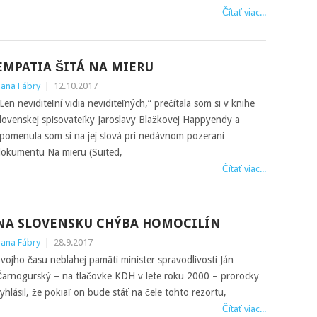
Čítať viac...
EMPATIA ŠITÁ NA MIERU
ana Fábry
|
12.10.2017
Len neviditeľní vidia neviditeľných,“ prečítala som si v knihe
lovenskej spisovateľky Jaroslavy Blažkovej Happyendy a
pomenula som si na jej slová pri nedávnom pozeraní
okumentu Na mieru (Suited,
Čítať viac...
NA SLOVENSKU CHÝBA HOMOCILÍN
ana Fábry
|
28.9.2017
vojho času neblahej pamäti minister spravodlivosti Ján
arnogurský – na tlačovke KDH v lete roku 2000 – prorocky
yhlásil, že pokiaľ on bude stáť na čele tohto rezortu,
Čítať viac...