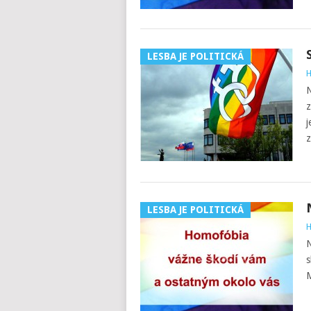
LESBA JE POLITICKÁ
H
N
z
j
z
LESBA JE POLITICKÁ
H
N
s
M