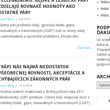
PELLEGRÍNIMU: GEJSKÉ A LESBICKÉ PÁRY
lesbá
ZDIEĽAJÚ ROVNAKÉ HODNOTY AKO
lesba 
OSTATNÉ PÁRY
lesba 
ana Fábry
|
6.6.2018
ážený pán predseda vlády, ignorácia lesieb, gejov,
PODP
isexuálnych a transrodových (LGBT) ľudí zo strany vlády
ĎAKU
la nahromadenie a vyostrenie problémov, ktorým táto
Už onedl
lesba.sk
Čítať viac...
Prispeje
ďalších 
redakčný
podporou
TRÁPI NÁS NAJMÄ NEDOSTATOK
VŠEOBECNEJ ROVNOSTI, AKCEPTÁCIE A
ARCH
CHÝBAJÚCICH ZÁKONNÝCH PRÁV
Archív
ana Fábry
|
15.5.2018
niciatíva Inakosť zrealizovala v druhej polovici roka 2017
eloslovenský LGBT prieskum. Cieľom bolo zmapovať život a
roblémy lesieb, gejov, bisexuálnych a transrodových (LGBT)