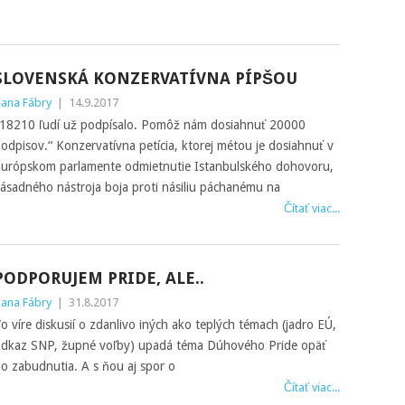
SLOVENSKÁ KONZERVATÍVNA PÍPŠOU
ana Fábry
|
14.9.2017
18210 ľudí už podpísalo. Pomôž nám dosiahnuť 20000
odpisov.“ Konzervatívna petícia, ktorej métou je dosiahnuť v
urópskom parlamente odmietnutie Istanbulského dohovoru,
ásadného nástroja boja proti násiliu páchanému na
Čítať viac...
PODPORUJEM PRIDE, ALE..
ana Fábry
|
31.8.2017
o víre diskusií o zdanlivo iných ako teplých témach (jadro EÚ,
dkaz SNP, župné voľby) upadá téma Dúhového Pride opäť
o zabudnutia. A s ňou aj spor o
Čítať viac...