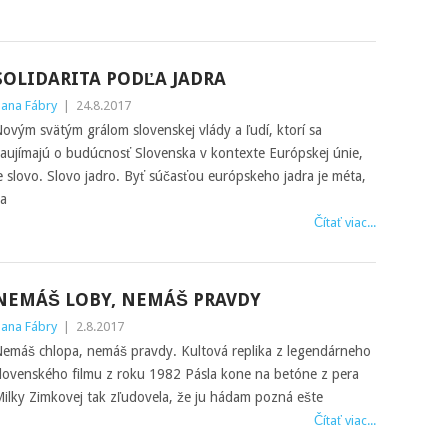
SOLIDARITA PODĽA JADRA
ana Fábry
|
24.8.2017
ovým svätým grálom slovenskej vlády a ľudí, ktorí sa
aujímajú o budúcnosť Slovenska v kontexte Európskej únie,
e slovo. Slovo jadro. Byť súčasťou európskeho jadra je méta,
a
Čítať viac...
NEMÁŠ LOBY, NEMÁŠ PRAVDY
ana Fábry
|
2.8.2017
emáš chlopa, nemáš pravdy. Kultová replika z legendárneho
lovenského filmu z roku 1982 Pásla kone na betóne z pera
ilky Zimkovej tak zľudovela, že ju hádam pozná ešte
Čítať viac...