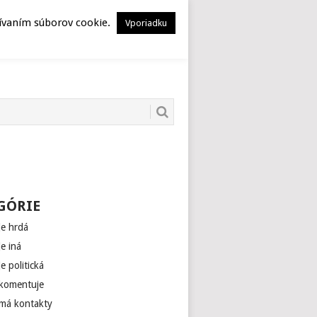
HERSTORY
MUSEION
žívaním súborov cookie.
Vporiadku
GÓRIE
je hrdá
je iná
je politická
 komentuje
 má kontakty