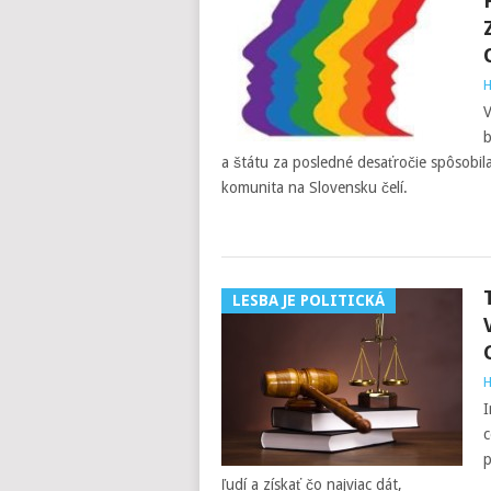
H
V
b
a štátu za posledné desaťročie spôsobi
komunita na Slovensku čelí.
LESBA JE POLITICKÁ
H
I
c
p
ľudí a získať čo najviac dát,