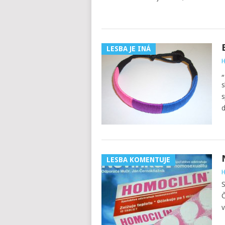
LESBA JE INÁ
H
„
s
s
d
LESBA KOMENTUJE
H
S
Č
v