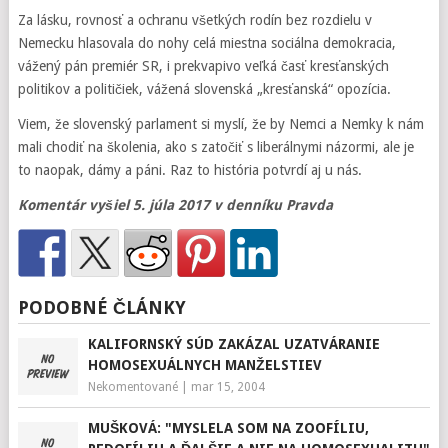
Za lásku, rovnosť a ochranu všetkých rodín bez rozdielu v
Nemecku hlasovala do nohy celá miestna sociálna demokracia,
vážený pán premiér SR, i prekvapivo veľká časť kresťanských
politikov a političiek, vážená slovenská „kresťanská“ opozícia.
Viem, že slovenský parlament si myslí, že by Nemci a Nemky k nám
mali chodiť na školenia, ako s zatočiť s liberálnymi názormi, ale je
to naopak, dámy a páni. Raz to história potvrdí aj u nás.
Komentár vyšiel 5. júla 2017 v denníku Pravda
PODOBNÉ ČLÁNKY
KALIFORNSKÝ SÚD ZAKÁZAL UZATVÁRANIE
HOMOSEXUÁLNYCH MANŽELSTIEV
Nekomentované
|
mar 15, 2004
MUŠKOVÁ: "MYSLELA SOM NA ZOOFÍLIU,