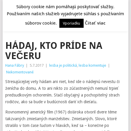
Súbory cookie nám pomáhajú poskytovať služby.
Používaním našich služieb vyjadrujete súhlas s používaním
MENU
súborov cookie.
Čítať viac
Vporiadku
HÁDAJ, KTO PRÍDE NA
VEČERU
Hana Fábry
|
5.7.2017
|
lesba je politická
,
lesba komentuje
|
Nekomentované
Stresujúcejšej vety hádam ani niet, keď ide o nádejnú nevestu či
ženícha do domu. A to ani nikto zo zúčastnených nemusí trpieť
predsudkovým ochorením. Stačí obyčajný a pochopiteľný strach
rodičov, ako sa bude v budúcnosti dariť ich dieťaťu.
Rovnomenný americký film (1967) doširoka otvoril dvere téme
takzvaných zmiešaných manželstiev. Zmiešaných. Slovo, ktoré
strašilo v tom čase ľuďom v hlavách, keď sa – konečne po