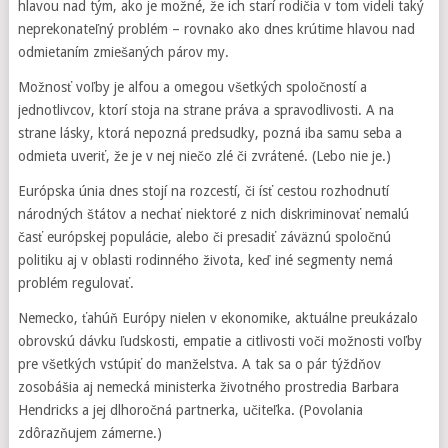
hlavou nad tým, ako je možné, že ich starí rodičia v tom videli taký
neprekonateľný problém – rovnako ako dnes krútime hlavou nad
odmietaním zmiešaných párov my.
Možnosť voľby je alfou a omegou všetkých spoločností a
jednotlivcov, ktorí stoja na strane práva a spravodlivosti. A na
strane lásky, ktorá nepozná predsudky, pozná iba samu seba a
odmieta uveriť, že je v nej niečo zlé či zvrátené. (Lebo nie je.)
Európska únia dnes stojí na rozcestí, či ísť cestou rozhodnutí
národných štátov a nechať niektoré z nich diskriminovať nemalú
časť európskej populácie, alebo či presadiť záväznú spoločnú
politiku aj v oblasti rodinného života, keď iné segmenty nemá
problém regulovať.
Nemecko, ťahúň Európy nielen v ekonomike, aktuálne preukázalo
obrovskú dávku ľudskosti, empatie a citlivosti voči možnosti voľby
pre všetkých vstúpiť do manželstva. A tak sa o pár týždňov
zosobášia aj nemecká ministerka životného prostredia Barbara
Hendricks a jej dlhoročná partnerka, učiteľka. (Povolania
zdôrazňujem zámerne.)