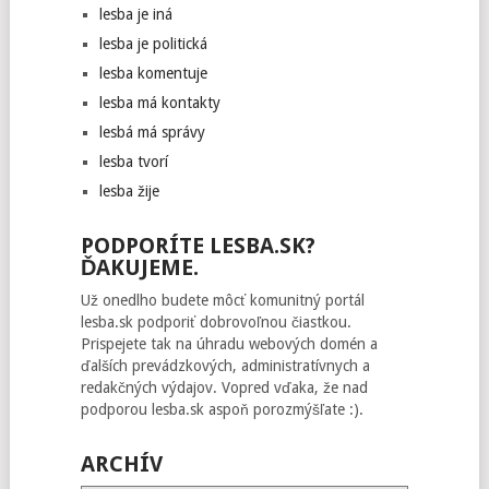
lesba je iná
lesba je politická
lesba komentuje
lesba má kontakty
lesbá má správy
lesba tvorí
lesba žije
PODPORÍTE LESBA.SK?
ĎAKUJEME.
Už onedlho budete môcť komunitný portál
lesba.sk podporiť dobrovoľnou čiastkou.
Prispejete tak na úhradu webových domén a
ďalších prevádzkových, administratívnych a
redakčných výdajov. Vopred vďaka, že nad
podporou lesba.sk aspoň porozmýšľate :).
ARCHÍV