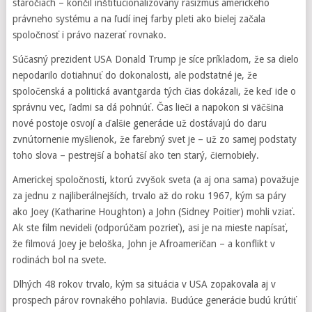
stáročiach – končil inštitucionalizovaný rasizmus amerického
právneho systému a na ľudí inej farby pleti ako bielej začala
spoločnosť i právo nazerať rovnako.
Súčasný prezident USA Donald Trump je síce príkladom, že sa dielo
nepodarilo dotiahnuť do dokonalosti, ale podstatné je, že
spoločenská a politická avantgarda tých čias dokázali, že keď ide o
správnu vec, ľadmi sa dá pohnúť. Čas lieči a napokon si väčšina
nové postoje osvojí a ďalšie generácie už dostávajú do daru
zvnútornenie myšlienok, že farebný svet je – už zo samej podstaty
toho slova – pestrejší a bohatší ako ten starý, čiernobiely.
Americkej spoločnosti, ktorú zvyšok sveta (a aj ona sama) považuje
za jednu z najliberálnejších, trvalo až do roku 1967, kým sa páry
ako Joey (Katharine Houghton) a John (Sidney Poitier) mohli vziať.
Ak ste film nevideli (odporúčam pozrieť), asi je na mieste napísať,
že filmová Joey je beloška, John je Afroameričan – a konflikt v
rodinách bol na svete.
Dlhých 48 rokov trvalo, kým sa situácia v USA zopakovala aj v
prospech párov rovnakého pohlavia. Budúce generácie budú krútiť