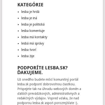
KATEGÓRIE
lesba je hrdá
lesba je iná
lesba je politická
lesba komentuje
lesba má kontakty
lesbá má správy
lesba tvorí
lesba žije
PODPORÍTE LESBA.SK?
ĎAKUJEME.
Už onedlho budete môcť komunitný portál
lesba.sk podporiť dobrovoľnou čiastkou.
Prispejete tak na úhradu webových domén a
ďalších prevádzkových, administratívnych a
redakčných výdajov. Vopred vďaka, že nad
podporou lesba.sk aspoň porozmýšľate :).