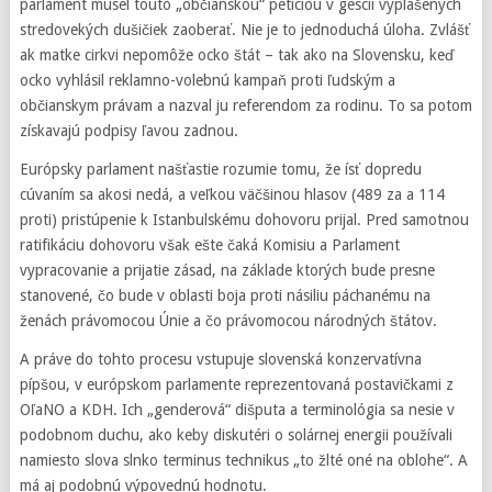
parlament musel touto „občianskou“ petíciou v gescii vyplašených
stredovekých dušičiek zaoberať. Nie je to jednoduchá úloha. Zvlášť
ak matke cirkvi nepomôže ocko štát – tak ako na Slovensku, keď
ocko vyhlásil reklamno-volebnú kampaň proti ľudským a
občianskym právam a nazval ju referendom za rodinu. To sa potom
získavajú podpisy ľavou zadnou.
Európsky parlament našťastie rozumie tomu, že ísť dopredu
cúvaním sa akosi nedá, a veľkou väčšinou hlasov (489 za a 114
proti) pristúpenie k Istanbulskému dohovoru prijal. Pred samotnou
ratifikáciu dohovoru však ešte čaká Komisiu a Parlament
vypracovanie a prijatie zásad, na základe ktorých bude presne
stanovené, čo bude v oblasti boja proti násiliu páchanému na
ženách právomocou Únie a čo právomocou národných štátov.
A práve do tohto procesu vstupuje slovenská konzervatívna
pípšou, v európskom parlamente reprezentovaná postavičkami z
OľaNO a KDH. Ich „genderová“ dišputa a terminológia sa nesie v
podobnom duchu, ako keby diskutéri o solárnej energii používali
namiesto slova slnko terminus technikus „to žlté oné na oblohe“. A
má aj podobnú výpovednú hodnotu.