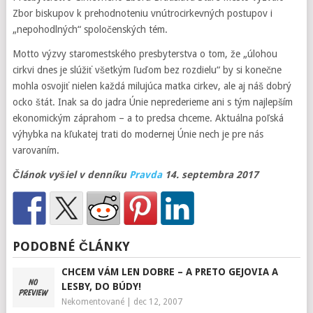
Zbor biskupov k prehodnoteniu vnútrocirkevných postupov i
„nepohodlných“ spoločenských tém.
Motto výzvy staromestského presbyterstva o tom, že „úlohou
cirkvi dnes je slúžiť všetkým ľuďom bez rozdielu“ by si konečne
mohla osvojiť nielen každá milujúca matka cirkev, ale aj náš dobrý
ocko štát. Inak sa do jadra Únie neprederieme ani s tým najlepším
ekonomickým záprahom – a to predsa chceme. Aktuálna poľská
výhybka na kľukatej trati do modernej Únie nech je pre nás
varovaním.
Článok vyšiel v denníku
Pravda
14. septembra 2017
PODOBNÉ ČLÁNKY
CHCEM VÁM LEN DOBRE – A PRETO GEJOVIA A
LESBY, DO BÚDY!
Nekomentované
|
dec 12, 2007