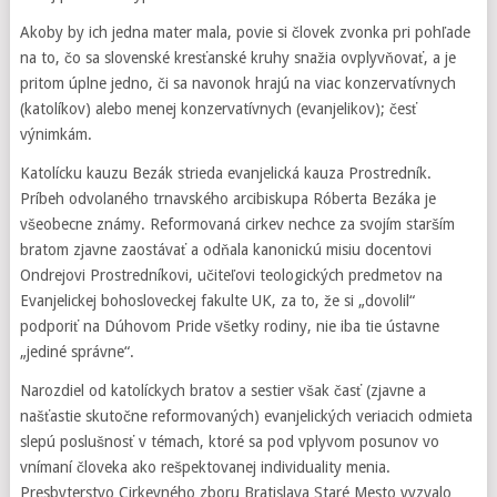
Akoby by ich jedna mater mala, povie si človek zvonka pri pohľade
na to, čo sa slovenské kresťanské kruhy snažia ovplyvňovať, a je
pritom úplne jedno, či sa navonok hrajú na viac konzervatívnych
(katolíkov) alebo menej konzervatívnych (evanjelikov); česť
výnimkám.
Katolícku kauzu Bezák strieda evanjelická kauza Prostredník.
Príbeh odvolaného trnavského arcibiskupa Róberta Bezáka je
všeobecne známy. Reformovaná cirkev nechce za svojím starším
bratom zjavne zaostávať a odňala kanonickú misiu docentovi
Ondrejovi Prostredníkovi, učiteľovi teologických predmetov na
Evanjelickej bohosloveckej fakulte UK, za to, že si „dovolil“
podporiť na Dúhovom Pride všetky rodiny, nie iba tie ústavne
„jediné správne“.
Narozdiel od katolíckych bratov a sestier však časť (zjavne a
našťastie skutočne reformovaných) evanjelických veriacich odmieta
slepú poslušnosť v témach, ktoré sa pod vplyvom posunov vo
vnímaní človeka ako rešpektovanej individuality menia.
Presbyterstvo Cirkevného zboru Bratislava Staré Mesto vyzvalo