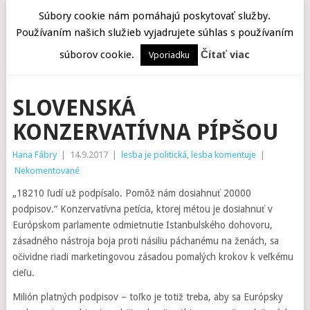
Súbory cookie nám pomáhajú poskytovať služby.
Používaním našich služieb vyjadrujete súhlas s používaním
MENU
súborov cookie.
Čítať viac
Vporiadku
SLOVENSKÁ
KONZERVATÍVNA PÍPŠOU
Hana Fábry
|
14.9.2017
|
lesba je politická
,
lesba komentuje
|
Nekomentované
„18210 ľudí už podpísalo. Pomôž nám dosiahnuť 20000
podpisov.“ Konzervatívna petícia, ktorej métou je dosiahnuť v
Európskom parlamente odmietnutie Istanbulského dohovoru,
zásadného nástroja boja proti násiliu páchanému na ženách, sa
očividne riadi marketingovou zásadou pomalých krokov k veľkému
cieľu.
Milión platných podpisov – toľko je totiž treba, aby sa Európsky