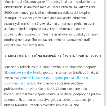
Museion bol súčasťou „prvej“ Iniciatívy Inakosť – spolužitie bez
diskriminácie sexuálnych menšín, ktorá vznikala začiatkom roka
2000 ako mimoorganizačná neformálna aktivistická skupina,
zastupujúca všetky vtedy existujúce občianske združenia
sexuálnych menšín na Slovensku. Jej primárnym poslaním bola
aktívna politická odpoveď na verejnú diskusiu a dianie v
spoločnosti v súvislosti s hľadím a navrhovaním politických riešení
(dodnes) nerovnakého postavenia neheterosexuálnych ľudí,
respektívne ich partnerstiev.
7. MUSEION A PETIČNÁ KAMPAŇ ZA ŽIVOTNÉ PARTNERSTVO
Museion v rokoch 2005 a 2006 navrhol a za finančnej podpory
Slovensko-českého fondu
spolu s neformálnou Inicitívou Inakosť
zrealizoval
petičnú kamapaň na podporu prijatia zákona o
životnom partnerstve
. Kampaň bola súčasťou petično-
publikačného projektu Kto je Kto?. Cieľom kampane bolo
kontinuálne získavanie spoločenskej a politickej podpory na prijatie
zákona o životnom partnerstve gejov a lesieb, presadenie jeho
prijatia Národnou radou Slovenskej republiky a jeho