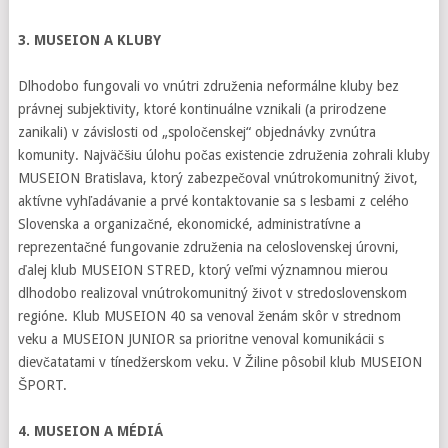
3. MUSEION A KLUBY
Dlhodobo fungovali vo vnútri združenia neformálne kluby bez
právnej subjektivity, ktoré kontinuálne vznikali (a prirodzene
zanikali) v závislosti od „spoločenskej“ objednávky zvnútra
komunity. Najväčšiu úlohu počas existencie združenia zohrali kluby
MUSEION Bratislava, ktorý zabezpečoval vnútrokomunitný život,
aktívne vyhľadávanie a prvé kontaktovanie sa s lesbami z celého
Slovenska a organizačné, ekonomické, administratívne a
reprezentačné fungovanie združenia na celoslovenskej úrovni,
ďalej klub MUSEION STRED, ktorý veľmi významnou mierou
dlhodobo realizoval vnútrokomunitný život v stredoslovenskom
regióne. Klub MUSEION 40 sa venoval ženám skôr v strednom
veku a MUSEION JUNIOR sa prioritne venoval komunikácii s
dievčatatami v tínedžerskom veku. V Žiline pôsobil klub MUSEION
ŠPORT.
4. MUSEION A MÉDIÁ