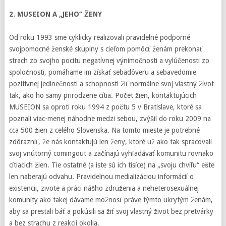
2. MUSEION A „JEHO“ ŽENY
Od roku 1993 sme cyklicky realizovali pravidelné podporné
svojpomocné ženské skupiny s cieľom pomôcť ženám prekonať
strach zo svojho pocitu negatívnej výnimočnosti a vylúčenosti zo
spoločnosti, pomáhame im získať sebadôveru a sebavedomie
pozitívnej jedinečnosti a schopnosti žiť normálne svoj vlastný život
tak, ako ho samy prirodzene cítia. Počet žien, kontaktujúcich
MUSEION sa oproti roku 1994 z počtu 5 v Bratislave, ktoré sa
poznali viac-menej náhodne medzi sebou, zvýšil do roku 2009 na
cca 500 žien z celého Slovenska. Na tomto mieste je potrebné
zdôrazniť, že nás kontaktujú len ženy, ktoré už ako tak spracovali
svoj vnútorný comingout a začínajú vyhľadávať komunitu rovnako
cítiacich žien. Tie ostatné (a iste sú ich tisíce) na „svoju chvíľu“ ešte
len naberajú odvahu. Pravidelnou medializáciou informácií o
existencii, zivote a práci nášho združenia a neheterosexuálnej
komunity ako takej dávame možnosť práve týmto ukrytým ženám,
aby sa prestali báť a pokúsili sa žiť svoj vlastný život bez pretvárky
a bez strachu z reakcií okolia.