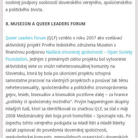
osobnej podpory osobností slovenského verejného, spoločenského
a politického života.
8. MUSEION A QUEER LEADERS FORUM
Queer Leaders Forum
(QLF) vzniklo v roku 2007 ako vzelávací
aktivistický projekt Prvého lesbického združenia Museion s
finančnou podporou
Nadácie otvorenej spoločnosti – Open Society
Foundation
. Jedným z primárnych cieľov projektu bol vytvorenie
aktivistickej siete vo vnútri neheterosexuálnej komunity na
Slovensku, ktorá by bola po ukončení projektu schopná
samostatne pracovať na vlastných projektoch a posúvať tak tému
neheterosexuality, spoločenského a politického zrovnoprávnenia
gejov, lesieb, bisexuálov a bisexuálok pozitívne ďalej – za hranice
„politicky či spoločensky možného“. Prvým happeningom skupiny
mladých ľudí, ktorí sa identifikovali so značkou QLF, sa stal v máji
2008 Medzinárodný deň boja proti homofóbii – Spoznajte nás. Po
úspechu tohto verejného podujatia sa mladí lídri a mladé líderky
začali zapisovať do povedomia slovenskej spoločnosti,
gejskolesbickej komunity, mimovládnych organizácií i slovenských