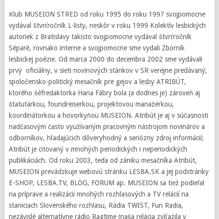
Klub MUSEION STRED od roku 1995 do roku 1997 svojpomocne
vydával štvrťročník L-listy, neskôr v roku 1999 Kolektív lesbických
autoriek z Bratislavy takisto svojpomocne vydával štvrťročník
Séparé, rovnako interne a svojpomocne sme vydali Zborník
lesbickej poézie. Od marca 2000 do decembra 2002 sme vydávali
prvý oficiálny, v sieti novinových stánkov v SR verejne predávaný,
spoločensko-politický mesačník pre gejov a lesby ATRIBÚT,
ktorého šéfredaktorka Hana Fábry bola (a dodnes je) zároveň aj
štatutárkou, foundreiserkou, projektovou manažérkou,
koordinátorkou a hovorkyňou MUSEION. Atribút je aj v súčasnosti
nadčasovým často využívaným pracovným nástrojom novinárov a
odborníkov, hľadajúcich dôveryhodný a seriózny zdroj informácií;
Atribút je citovaný v mnohých periodických i neperiodických
publikáciách. Od roku 2003, teda od zániku mesačníka Atribút,
MUSEION prevádzkuje webovú stránku LESBA.SK a jej podstránky
E-SHOP, LESBA.TV, BLOG, FORUM ap. MUSEION sa tiež podieľal
na príprave a realizácii mnohých rozhlasových a TV relácií na
staniciach Slovenského rozhlasu, Rádia TWIST, Fun Radia,
nezávislé alternatívne rádio Ragtime (naša relácia zvíťazila v