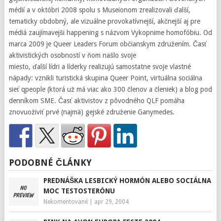
médií a v októbri 2008 spolu s Museionom zrealizovali ďalší,
tematicky obdobný, ale vizuálne provokatívnejší, akčnejší aj pre
médiá zaujímavejši happening s názvom Vykopnime homofóbiu. Od
marca 2009 je Queer Leaders Forum občianskym združením. Časť
aktivistických osobností v ňom našlo svoje
miesto, ďalší lídri a líderky realizujú samostatne svoje vlastné
nápady: vznikli turistická skupina Queer Point, virtuálna sociálna
sieť qpeople (ktorá už má viac ako 300 členov a členiek) a blog pod
denníkom SME. Časť aktivistov z pôvodného QLF pomáha
znovuoživiť prvé (najmä) gejské združenie Ganymedes.
PODOBNÉ ČLÁNKY
PREDNÁŠKA LESBICKÝ HORMÓN ALEBO SOCIÁLNA
MOC TESTOSTERÓNU
Nekomentované
|
apr 29, 2004