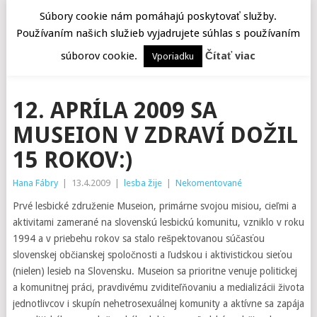
Súbory cookie nám pomáhajú poskytovať služby.
Používaním našich služieb vyjadrujete súhlas s používaním
MENU
súborov cookie.
Čítať viac
Vporiadku
12. APRÍLA 2009 SA
MUSEION V ZDRAVÍ DOŽIL
15 ROKOV:)
Hana Fábry
|
13.4.2009
|
lesba žije
|
Nekomentované
Prvé lesbické združenie Museion, primárne svojou misiou, cieľmi a
aktivitami zamerané na slovenskú lesbickú komunitu, vzniklo v roku
1994 a v priebehu rokov sa stalo rešpektovanou súčasťou
slovenskej občianskej spoločnosti a ľudskou i aktivistickou sieťou
(nielen) lesieb na Slovensku. Museion sa prioritne venuje politickej
a komunitnej práci, pravdivému zviditeľňovaniu a medializácii života
jednotlivcov i skupín nehetrosexuálnej komunity a aktívne sa zapája