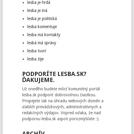
lesba je hrdá
lesba je iná
lesba je politická
lesba komentuje
lesba má kontakty
lesbá má správy
lesba tvorí
lesba žije
PODPORÍTE LESBA.SK?
ĎAKUJEME.
Už onedlho budete môcť komunitný portál
lesba.sk podporiť dobrovoľnou čiastkou.
Prispejete tak na úhradu webových domén a
ďalších prevádzkových, administratívnych a
redakčných výdajov. Vopred vďaka, že nad
podporou lesba.sk aspoň porozmýšľate :).
ARCHÍV