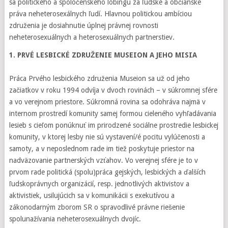
sa politického a spoločenského lobingu za ľudské a občianske
práva neheterosexálnych ľudí. Hlavnou politickou ambíciou
združenia je dosiahnutie úplnej právnej rovnosti
neheterosexuálnych a heterosexuálnych partnerstiev.
1. PRVÉ LESBICKÉ ZDRUŽENIE MUSEION A JEHO MISIA
Práca Prvého lesbického združenia Museion sa už od jeho
začiatkov v roku 1994 odvíja v dvoch rovinách – v súkromnej sfére
a vo verejnom priestore. Súkromná rovina sa odohráva najmä v
internom prostredí komunity samej formou cieleného vyhľadávania
lesieb s cieľom ponúknuť im prirodzené sociálne prostredie lesbickej
komunity, v ktorej lesby nie sú vystavení/é pocitu vylúčenosti a
samoty, a v neposlednom rade im tiež poskytuje priestor na
nadväzovanie partnerských vzťahov. Vo verejnej sfére je to v
prvom rade politická (spolu)práca gejských, lesbických a ďalších
ľudskoprávnych organizácií, resp. jednotlivých aktivistov a
aktivistiek, usilujúcich sa v komunikácii s exekutívou a
zákonodarným zborom SR o spravodlivé právne riešenie
spolunažívania neheterosexuálnych dvojíc.