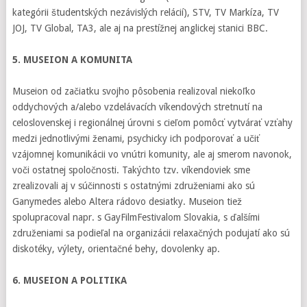
kategórii študentských nezávislých relácií), STV, TV Markíza, TV
JOJ, TV Global, TA3, ale aj na prestížnej anglickej stanici BBC.
5. MUSEION A KOMUNITA
Museion od začiatku svojho pôsobenia realizoval niekoľko
oddychových a/alebo vzdelávacích víkendových stretnutí na
celoslovenskej i regionálnej úrovni s cieľom pomôcť vytvárať vzťahy
medzi jednotlivými ženami, psychicky ich podporovať a učiť
vzájomnej komunikácii vo vnútri komunity, ale aj smerom navonok,
voči ostatnej spoločnosti. Takýchto tzv. víkendoviek sme
zrealizovali aj v súčinnosti s ostatnými združeniami ako sú
Ganymedes alebo Altera rádovo desiatky. Museion tiež
spolupracoval napr. s GayFilmFestivalom Slovakia, s ďalšími
združeniami sa podieľal na organizácii relaxačných podujatí ako sú
diskotéky, výlety, orientačné behy, dovolenky ap.
6. MUSEION A POLITIKA