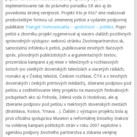
implementovanie tak do právneho poriadku SR ako aj do
povedomia širokej verejnosti. Projekt Kto je Kto? sme realizovali
predovšetkým formou už zmienenej petície a vydaním podpornej
publikácie
Triangel: homosexualita – spoločnosť – politika
. Popri
petícii a zborníku projekt vygeneroval aj viacero ďalších pozitívnych
sprievodných výstupov: webovú stránku Zivotnepartnerstvo.sk,
samostatnú infolinku k petícii, publikovanie mnohých tlačových
správ, pôvodných publicistických a argumentačných textov,
prezentácia kampane a jej misie v televíznych a rozhlasových
šotoch (vo všetkých slovenských televíziách a viacerých rádiách,
rovnako aj v Českej televízii, Českom rozhlase, ČTK a v mnohých
slovenských i českých printových médiách), zbieranie podpisov pod
petíciu a zviditeľňovanie témy projektu na masových festivalových
podujatiach ako sú Pohoda, Zelená voda či Hodokvas, ale aj
zbieranie podpisov pod petíciu v niektorých slovenských mestách
(Bratislava, Košice, Trnava…). Ďalším z výstupov projektu bola aj
prvá oficiálna spolupráca Museion a neformálnej Iniciatívy Inakosť
na volebnej kampani politických strán v roku 2007 explicitne s
agendou podpory životného partnerstva a získania verejnej