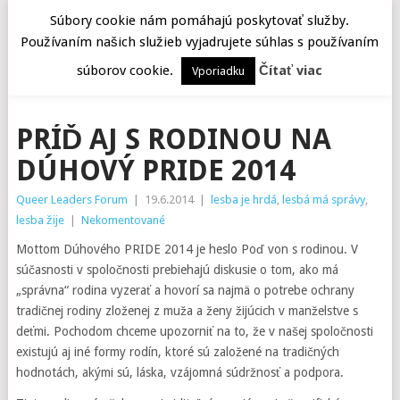
Súbory cookie nám pomáhajú poskytovať služby.
Používaním našich služieb vyjadrujete súhlas s používaním
MENU
súborov cookie.
Čítať viac
Vporiadku
PRÍĎ AJ S RODINOU NA
DÚHOVÝ PRIDE 2014
Queer Leaders Forum
|
19.6.2014
|
lesba je hrdá
,
lesbá má správy
,
lesba žije
|
Nekomentované
Mottom Dúhového PRIDE 2014 je heslo Poď von s rodinou. V
súčasnosti v spoločnosti prebiehajú diskusie o tom, ako má
„správna“ rodina vyzerať a hovorí sa najmä o potrebe ochrany
tradičnej rodiny zloženej z muža a ženy žijúcich v manželstve s
deťmi. Pochodom chceme upozorniť na to, že v našej spoločnosti
existujú aj iné formy rodín, ktoré sú založené na tradičných
hodnotách, akými sú, láska, vzájomná súdržnosť a podpora.