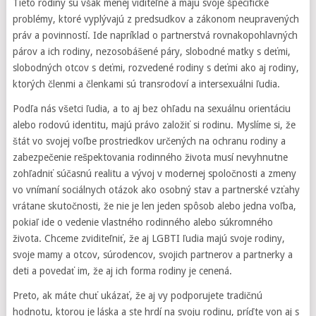
Tieto rodiny sú však menej viditeľné a majú svoje špecifické
problémy, ktoré vyplývajú z predsudkov a zákonom neupravených
práv a povinností. Ide napríklad o partnerstvá rovnakopohlavných
párov a ich rodiny, nezosobášené páry, slobodné matky s deťmi,
slobodných otcov s deťmi, rozvedené rodiny s deťmi ako aj rodiny,
ktorých členmi a členkami sú transrodoví a intersexuálni ľudia.
Podľa nás všetci ľudia, a to aj bez ohľadu na sexuálnu orientáciu
alebo rodovú identitu, majú právo založiť si rodinu. Myslíme si, že
štát vo svojej voľbe prostriedkov určených na ochranu rodiny a
zabezpečenie rešpektovania rodinného života musí nevyhnutne
zohľadniť súčasnú realitu a vývoj v modernej spoločnosti a zmeny
vo vnímaní sociálnych otázok ako osobný stav a partnerské vzťahy
vrátane skutočnosti, že nie je len jeden spôsob alebo jedna voľba,
pokiaľ ide o vedenie vlastného rodinného alebo súkromného
života. Chceme zviditeľniť, že aj LGBTI ľudia majú svoje rodiny,
svoje mamy a otcov, súrodencov, svojich partnerov a partnerky a
deti a povedať im, že aj ich forma rodiny je cenená.
Preto, ak máte chuť ukázať, že aj vy podporujete tradičnú
hodnotu, ktorou je láska a ste hrdí na svoju rodinu, príďte von aj s