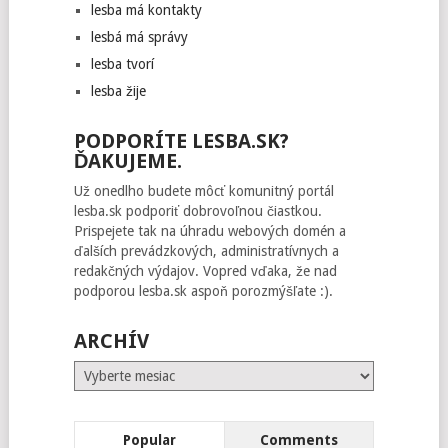
lesba má kontakty
lesbá má správy
lesba tvorí
lesba žije
PODPORÍTE LESBA.SK?
ĎAKUJEME.
Už onedlho budete môcť komunitný portál
lesba.sk podporiť dobrovoľnou čiastkou.
Prispejete tak na úhradu webových domén a
ďalších prevádzkových, administratívnych a
redakčných výdajov. Vopred vďaka, že nad
podporou lesba.sk aspoň porozmýšľate :).
ARCHÍV
Archív
Popular
Comments