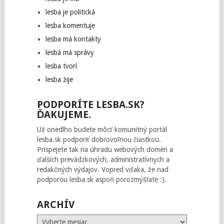
lesba je politická
lesba komentuje
lesba má kontakty
lesbá má správy
lesba tvorí
lesba žije
PODPORÍTE LESBA.SK?
ĎAKUJEME.
Už onedlho budete môcť komunitný portál
lesba.sk podporiť dobrovoľnou čiastkou.
Prispejete tak na úhradu webových domén a
ďalších prevádzkových, administratívnych a
redakčných výdajov. Vopred vďaka, že nad
podporou lesba.sk aspoň porozmýšľate :).
ARCHÍV
Archív