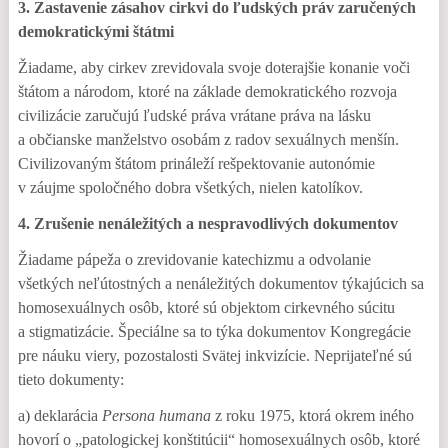
3. Zastavenie zásahov cirkvi do ľudských práv zaručených
demokratickými štátmi
Žiadame, aby cirkev zrevidovala svoje doterajšie konanie voči
štátom a národom, ktoré na základe demokratického rozvoja
civilizácie zaručujú ľudské práva vrátane práva na lásku
a občianske manželstvo osobám z radov sexuálnych menšín.
Civilizovaným štátom prináleží rešpektovanie autonómie
v záujme spoločného dobra všetkých, nielen katolíkov.
4. Zrušenie nenáležitých a nespravodlivých dokumentov
Žiadame pápeža o zrevidovanie katechizmu a odvolanie
všetkých neľútostných a nenáležitých dokumentov týkajúcich sa
homosexuálnych osôb, ktoré sú objektom cirkevného súcitu
a stigmatizácie. Špeciálne sa to týka dokumentov Kongregácie
pre náuku viery, pozostalosti Svätej inkvizície. Neprijateľné sú
tieto dokumenty:
a) deklarácia
Persona humana
z roku 1975, ktorá okrem iného
hovorí o „patologickej konštitúcii“ homosexuálnych osôb, ktoré