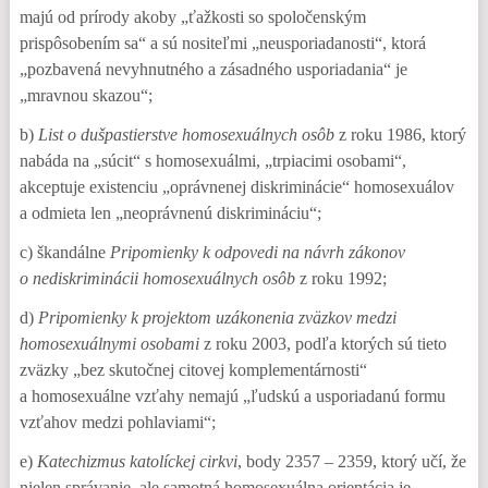
majú od prírody akoby „ťažkosti so spoločenským
prispôsobením sa“ a sú nositeľmi „neusporiadanosti“, ktorá
„pozbavená nevyhnutného a zásadného usporiadania“ je
„mravnou skazou“;
b)
List o dušpastierstve homosexuálnych osôb
z roku 1986, ktorý
nabáda na „súcit“ s homosexuálmi, „trpiacimi osobami“,
akceptuje existenciu „oprávnenej diskriminácie“ homosexuálov
a odmieta len „neoprávnenú diskrimináciu“;
c) škandálne
Pripomienky k odpovedi na návrh zákonov
o nediskriminácii homosexuálnych osôb
z roku 1992;
d)
Pripomienky k projektom uzákonenia zväzkov medzi
homosexuálnymi osobami
z roku 2003, podľa ktorých sú tieto
zväzky „bez skutočnej citovej komplementárnosti“
a homosexuálne vzťahy nemajú „ľudskú a usporiadanú formu
vzťahov medzi pohlaviami“;
e)
Katechizmus katolíckej cirkvi
, body 2357 – 2359, ktorý učí, že
nielen správanie, ale samotná homosexuálna orientácia je