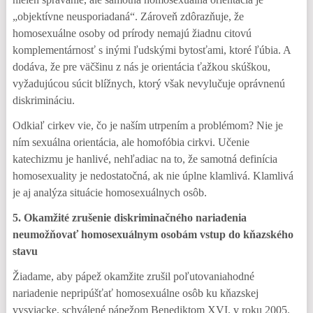
„objektívne neusporiadaná“. Zároveň zdôrazňuje, že
homosexuálne osoby od prírody nemajú žiadnu citovú
komplementárnosť s inými ľudskými bytosťami, ktoré ľúbia. A
dodáva, že pre väčšinu z nás je orientácia ťažkou skúškou,
vyžadujúcou súcit blížnych, ktorý však nevylučuje oprávnenú
diskrimináciu.
Odkiaľ cirkev vie, čo je naším utrpením a problémom? Nie je
ním sexuálna orientácia, ale homofóbia cirkvi. Učenie
katechizmu je hanlivé, nehľadiac na to, že samotná definícia
homosexuality je nedostatočná, ak nie úplne klamlivá. Klamlivá
je aj analýza situácie homosexuálnych osôb.
5. Okamžité zrušenie diskriminačného nariadenia
neumožňovať homosexuálnym osobám vstup do kňazského
stavu
Žiadame, aby pápež okamžite zrušil poľutovaniahodné
nariadenie nepripúšťať homosexuálne osôb ku kňazskej
vysviacke, schválené pápežom Benediktom XVI. v roku 2005.