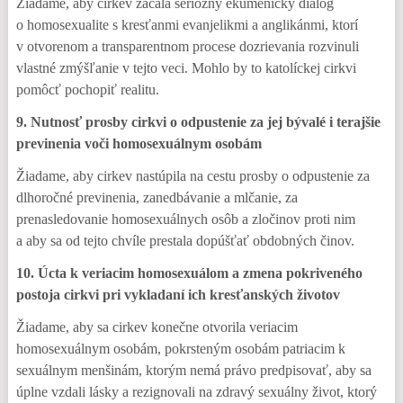
Žiadame, aby cirkev začala seriózny ekumenický dialóg
o homosexualite s kresťanmi evanjelikmi a anglikánmi, ktorí
v otvorenom a transparentnom procese dozrievania rozvinuli
vlastné zmýšľanie v tejto veci. Mohlo by to katolíckej cirkvi
pomôcť pochopiť realitu.
9. Nutnosť prosby cirkvi o odpustenie za jej bývalé i terajšie
previnenia voči homosexuálnym osobám
Žiadame, aby cirkev nastúpila na cestu prosby o odpustenie za
dlhoročné previnenia, zanedbávanie a mlčanie, za
prenasledovanie homosexuálnych osôb a zločinov proti nim
a aby sa od tejto chvíle prestala dopúšťať obdobných činov.
10. Úcta k veriacim homosexuálom a zmena pokriveného
postoja cirkvi pri vykladaní ich kresťanských životov
Žiadame, aby sa cirkev konečne otvorila veriacim
homosexuálnym osobám, pokrsteným osobám patriacim k
sexuálnym menšinám, ktorým nemá právo predpisovať, aby sa
úplne vzdali lásky a rezignovali na zdravý sexuálny život, ktorý