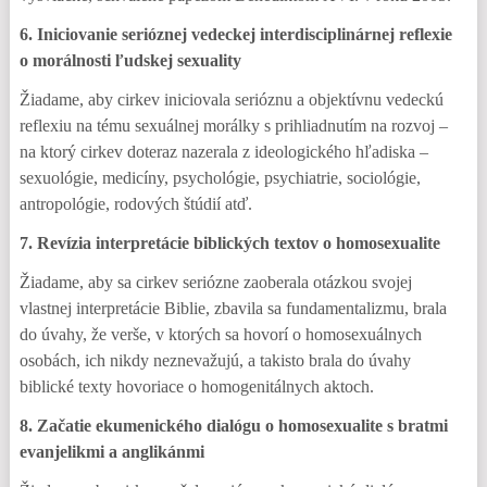
6. Iniciovanie serióznej vedeckej interdisciplinárnej reflexie
o morálnosti ľudskej sexuality
Žiadame, aby cirkev iniciovala serióznu a objektívnu vedeckú
reflexiu na tému sexuálnej morálky s prihliadnutím na rozvoj –
na ktorý cirkev doteraz nazerala z ideologického hľadiska –
sexuológie, medicíny, psychológie, psychiatrie, sociológie,
antropológie, rodových štúdií atď.
7. Revízia interpretácie biblických textov o homosexualite
Žiadame, aby sa cirkev seriózne zaoberala otázkou svojej
vlastnej interpretácie Biblie, zbavila sa fundamentalizmu, brala
do úvahy, že verše, v ktorých sa hovorí o homosexuálnych
osobách, ich nikdy neznevažujú, a takisto brala do úvahy
biblické texty hovoriace o homogenitálnych aktoch.
8. Začatie ekumenického dialógu o homosexualite s bratmi
evanjelikmi a anglikánmi