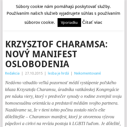
Súbory cookie nám pomáhajú poskytovať služby.
Používaním našich služieb vyjadrujete súhlas s používaním
MENU
súborov cookie.
Čítať viac
Vporiadku
KRZYSZTOF CHARAMSA:
NOVÝ MANIFEST
OSLOBODENIA
Redakcia
|
27.10.2015
|
lesba je hrdá
|
Nekomentované
Nedávno vzbudilo veľkú pozornosť médií vystúpenie poľského
kňaza Krzysztofa Charamsu,
úradníka vatikánskej Kongregácie
pre náuku viery, ktorý v predvečer synody o rodine zverejnil svoju
homosexuálnu orientáciu a predstavil médiám svojho partnera.
Nazdávame sa, že v tieni tohto počinu zostalo niečo ešte
dôležitejšie – Charamsov manifest, ktorý je otvorenou výzvou
pápežovi a cirkvi na revíziu postoja k LGBTI ľuďom. Je dôležité,