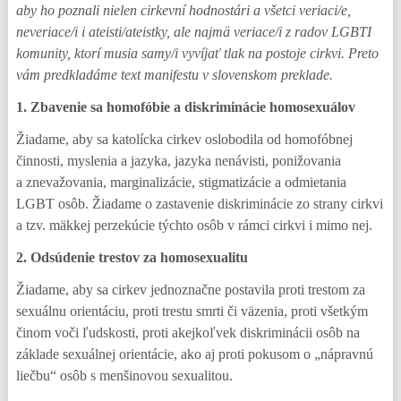
aby ho poznali nielen cirkevní hodnostári a všetci veriaci/e,
neveriace/i i ateisti/ateistky, ale najmä veriace/i z radov LGBTI
komunity, ktorí musia samy/i vyvíjať tlak na postoje cirkvi. Preto
vám predkladáme text manifestu v slovenskom preklade.
1. Zbavenie sa homofóbie a diskriminácie homosexuálov
Žiadame, aby sa katolícka cirkev oslobodila od homofóbnej
činnosti, myslenia a jazyka, jazyka nenávisti, ponižovania
a znevažovania, marginalizácie, stigmatizácie a odmietania
LGBT osôb. Žiadame o zastavenie diskriminácie zo strany cirkvi
a tzv. mäkkej perzekúcie týchto osôb v rámci cirkvi i mimo nej.
2. Odsúdenie trestov za homosexualitu
Žiadame, aby sa cirkev jednoznačne postavila proti trestom za
sexuálnu orientáciu, proti trestu smrti či väzenia, proti všetkým
činom voči ľudskosti, proti akejkoľvek diskriminácii osôb na
základe sexuálnej orientácie, ako aj proti pokusom o „nápravnú
liečbu“ osôb s menšinovou sexualitou.