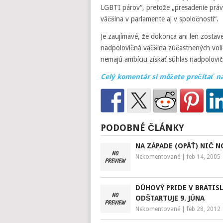
LGBTI párov“, pretože „presadenie práv
väčšina v parlamente aj v spoločnosti“.
Je zaujímavé, že dokonca ani len zostav
nadpolovičná väčšina zúčastnených voli
nemajú ambíciu získať súhlas nadpolovič
Celý komentár si môžete prečítať n
PODOBNÉ ČLÁNKY
NA ZÁPADE (OPÄŤ) NIČ N
Nekomentované
|
feb 14, 2005
DÚHOVÝ PRIDE V BRATIS
ODŠTARTUJE 9. JÚNA
Nekomentované
|
feb 28, 2012