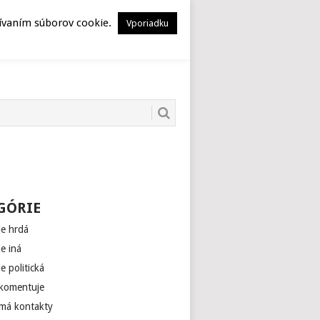
HERSTORY
MUSEION
žívaním súborov cookie.
Vporiadku
GÓRIE
je hrdá
je iná
je politická
 komentuje
 má kontakty