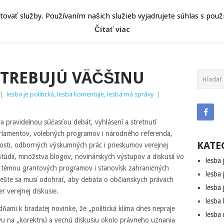
ČLÁNKY
HEPY
ATRIBÚT
vať služby. Používaním našich služieb vyjadrujete súhlas s pou
Čítať viac
OTREBUJÚ VÄČŠINU
|
lesba je politická
,
lesba komentuje
,
lesbá má správy
|
a pravidelnou súčasťou debát, vyhlásení a stretnutí
parlamentov, volebných programov i národného referenda,
KATE
čnosti, odborných výskumných prác i prieskumov verejnej
túdií, množstva blogov, novinárskych výstupov a diskusií vo
lesba 
 témou grantových programov i stanovísk zahraničných
lesba 
 ešte sa musí odohrať, aby debata o občianskych právach
lesba 
r verejnej diskusie.
lesba
 dňami k bradatej novinke, že „politická klíma dnes nepraje
lesba
zvu na „korektnú a vecnú diskusiu okolo právneho uznania