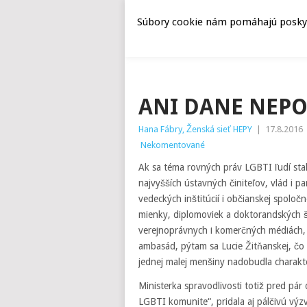
Súbory cookie nám pomáhajú poskyto
ANI DANE NEP
Hana Fábry, Ženská sieť HEPY
|
17.8.2016
Nekomentované
Ak sa téma rovných práv LGBTI ľudí stal
najvyšších ústavných činiteľov, vlád i 
vedeckých inštitúcií i občianskej spolo
mienky, diplomoviek a doktorandských š
verejnoprávnych i komerčných médiách,
ambasád, pýtam sa Lucie Žitňanskej, čo
jednej malej menšiny nadobudla charakte
Ministerka spravodlivosti totiž pred pár
LGBTI komunite“, pridala aj pálčivú vý