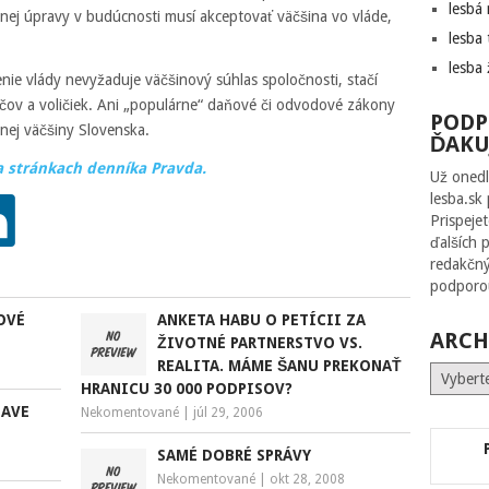
lesbá
nej úpravy v budúcnosti musí akceptovať väčšina vo vláde,
lesba 
lesba 
enie vlády nevyžaduje väčšinový súhlas spoločnosti, stačí
čov a voličiek. Ani „populárne“ daňové či odvodové zákony
PODP
nej väčšiny Slovenska.
ĎAKU
a stránkach denníka Pravda.
Už onedl
lesba.sk
Prispeje
ďalších 
redakčný
podporou
OVÉ
ANKETA HABU O PETÍCII ZA
ARCH
ŽIVOTNÉ PARTNERSTVO VS.
REALITA. MÁME ŠANU PREKONAŤ
Archív
HRANICU 30 000 PODPISOV?
LAVE
Nekomentované
|
júl 29, 2006
SAMÉ DOBRÉ SPRÁVY
Nekomentované
|
okt 28, 2008