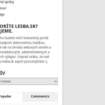
 má správy
tvorí
žije
ORÍTE LESBA.SK?
JEME.
ho budete môcť komunitný portál
 podporiť dobrovoľnou čiastkou.
te tak na úhradu webových domén a
prevádzkových, administratívnych a
ch výdajov. Vopred vďaka, že nad
 lesba.sk aspoň porozmýšľate :).
ÍV
Popular
Comments