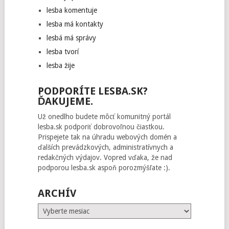
lesba komentuje
lesba má kontakty
lesbá má správy
lesba tvorí
lesba žije
PODPORÍTE LESBA.SK?
ĎAKUJEME.
Už onedlho budete môcť komunitný portál
lesba.sk podporiť dobrovoľnou čiastkou.
Prispejete tak na úhradu webových domén a
ďalších prevádzkových, administratívnych a
redakčných výdajov. Vopred vďaka, že nad
podporou lesba.sk aspoň porozmýšľate :).
ARCHÍV
Archív