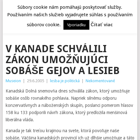
Súbory cookie nám pomáhajú poskytovať služby.
Používaním našich služieb vyjadrujete súhlas s používaním
MENU
súborov cookie.
Čítať viac
Vporiadku
V KANADE SCHVÁLILI
ZÁKON UMOŽŇUJÚCI
SOBÁŠE GEJOV A LESIEB
Museion
|
29.6.2005
|
lesba je politická
|
Nekomentované
Kanadská Dolná snemovňa dnes schválila zákon, ktorý umožňuje
sobáše osôb rovnakého pohlavia. Napriek silnému odporu
konzervatívnych a náboženských skupín, poslanci pomerom hlasov
158 ku 133 podporili návrh zákona, ktorý predložila menšinová
liberálna vláda.
Kanada je tak treťou krajinou na svete, ktorá povoľuje naše
sobáše. Väčšina kanadských provincií ich už dlhšie umožňuje a táto