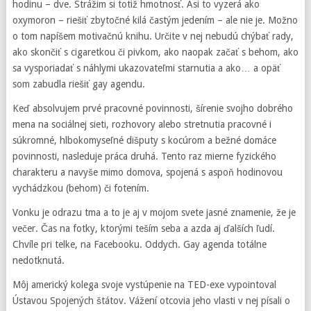
hodinu – dve. Strážim si totiž hmotnosť. Asi to vyzerá ako
oxymoron – riešiť zbytočné kilá častým jedením – ale nie je. Možno
o tom napíšem motivačnú knihu. Určite v nej nebudú chýbať rady,
ako skončiť s cigaretkou či pivkom, ako naopak začať s behom, ako
sa vysporiadať s náhlymi ukazovateľmi starnutia a ako… a opäť
som zabudla riešiť gay agendu.
Keď absolvujem prvé pracovné povinnosti, šírenie svojho dobrého
mena na sociálnej sieti, rozhovory alebo stretnutia pracovné i
súkromné, hlbokomyseľné dišputy s kocúrom a bežné domáce
povinnosti, nasleduje práca druhá. Tento raz mierne fyzického
charakteru a navyše mimo domova, spojená s aspoň hodinovou
vychádzkou (behom) či fotením.
Vonku je odrazu tma a to je aj v mojom svete jasné znamenie, že je
večer. Čas na fotky, ktorými teším seba a azda aj ďalších ľudí.
Chvíle pri telke, na Facebooku. Oddych. Gay agenda totálne
nedotknutá.
Môj americký kolega svoje vystúpenie na TED-exe vypointoval
Ústavou Spojených štátov. Vážení otcovia jeho vlasti v nej písali o