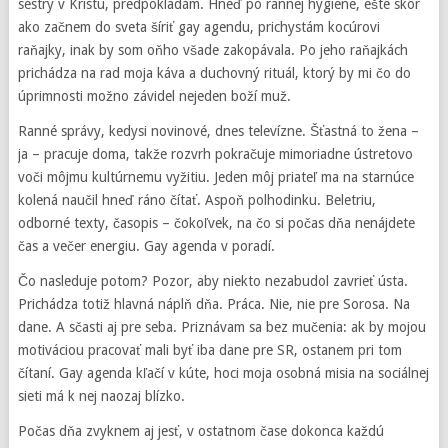
sestry v Kristu, predpokladám. Hneď po rannej hygiene, ešte skôr
ako začnem do sveta šíriť gay agendu, prichystám kocúrovi
raňajky, inak by som oňho všade zakopávala. Po jeho raňajkách
prichádza na rad moja káva a duchovný rituál, ktorý by mi čo do
úprimnosti možno závidel nejeden boží muž.
Ranné správy, kedysi novinové, dnes televízne. Šťastná to žena –
ja – pracuje doma, takže rozvrh pokračuje mimoriadne ústretovo
voči môjmu kultúrnemu vyžitiu. Jeden môj priateľ ma na starnúce
kolená naučil hneď ráno čítať. Aspoň polhodinku. Beletriu,
odborné texty, časopis – čokoľvek, na čo si počas dňa nenájdete
čas a večer energiu. Gay agenda v poradí.
Čo nasleduje potom? Pozor, aby niekto nezabudol zavrieť ústa.
Prichádza totiž hlavná náplň dňa. Práca. Nie, nie pre Sorosa. Na
dane. A sčasti aj pre seba. Priznávam sa bez mučenia: ak by mojou
motiváciou pracovať mali byť iba dane pre SR, ostanem pri tom
čítaní. Gay agenda kľačí v kúte, hoci moja osobná misia na sociálnej
sieti má k nej naozaj blízko.
Počas dňa zvyknem aj jesť, v ostatnom čase dokonca každú