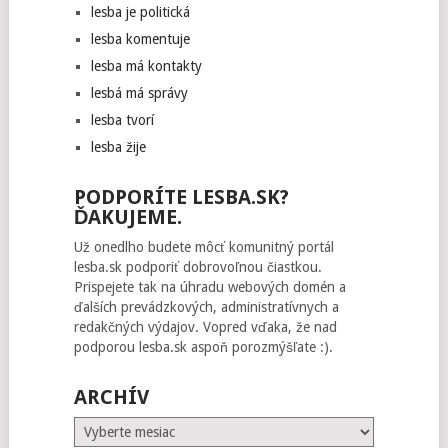
lesba je politická
lesba komentuje
lesba má kontakty
lesbá má správy
lesba tvorí
lesba žije
PODPORÍTE LESBA.SK?
ĎAKUJEME.
Už onedlho budete môcť komunitný portál
lesba.sk podporiť dobrovoľnou čiastkou.
Prispejete tak na úhradu webových domén a
ďalších prevádzkových, administratívnych a
redakčných výdajov. Vopred vďaka, že nad
podporou lesba.sk aspoň porozmýšľate :).
ARCHÍV
Archív