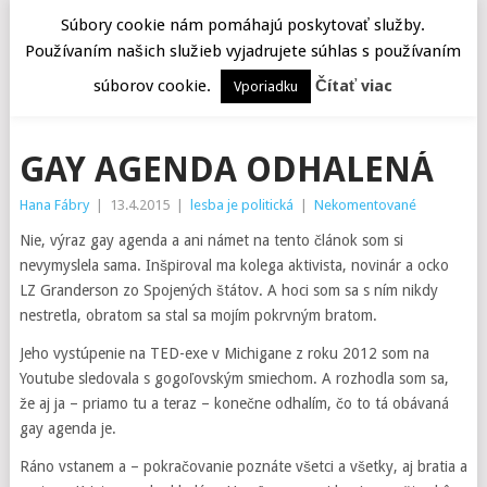
Súbory cookie nám pomáhajú poskytovať služby.
Používaním našich služieb vyjadrujete súhlas s používaním
MENU
súborov cookie.
Čítať viac
Vporiadku
GAY AGENDA ODHALENÁ
Hana Fábry
|
13.4.2015
|
lesba je politická
|
Nekomentované
Nie, výraz gay agenda a ani námet na tento článok som si
nevymyslela sama. Inšpiroval ma kolega aktivista, novinár a ocko
LZ Granderson zo Spojených štátov. A hoci som sa s ním nikdy
nestretla, obratom sa stal sa mojím pokrvným bratom.
Jeho vystúpenie na TED-exe v Michigane z roku 2012 som na
Youtube sledovala s gogoľovským smiechom. A rozhodla som sa,
že aj ja – priamo tu a teraz – konečne odhalím, čo to tá obávaná
gay agenda je.
Ráno vstanem a – pokračovanie poznáte všetci a všetky, aj bratia a