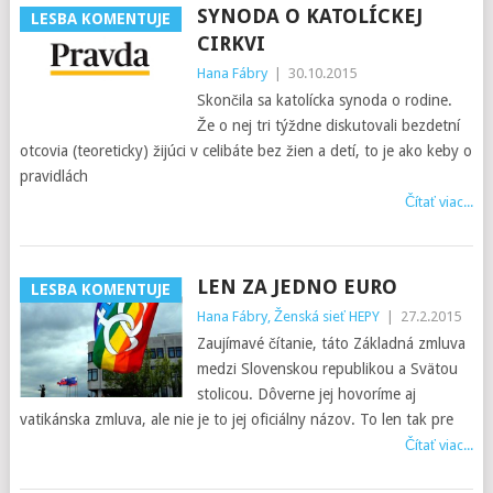
SYNODA O KATOLÍCKEJ
LESBA KOMENTUJE
CIRKVI
Hana Fábry
|
30.10.2015
Skončila sa katolícka synoda o rodine.
Že o nej tri týždne diskutovali bezdetní
otcovia (teoreticky) žijúci v celibáte bez žien a detí, to je ako keby o
pravidlách
Čítať viac...
LEN ZA JEDNO EURO
LESBA KOMENTUJE
Hana Fábry, Ženská sieť HEPY
|
27.2.2015
Zaujímavé čítanie, táto Základná zmluva
medzi Slovenskou republikou a Svätou
stolicou. Dôverne jej hovoríme aj
vatikánska zmluva, ale nie je to jej oficiálny názov. To len tak pre
Čítať viac...