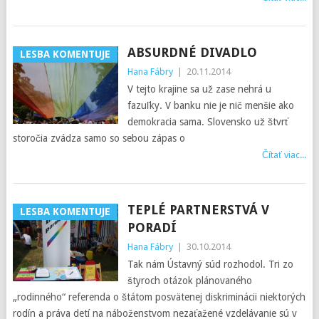
ABSURDNÉ DIVADLO
LESBA KOMENTUJE
Hana Fábry
|
20.11.2014
V tejto krajine sa už zase nehrá u
fazuľky. V banku nie je nič menšie ako
demokracia sama. Slovensko už štvrť
storočia zvádza samo so sebou zápas o
Čítať viac...
TEPLÉ PARTNERSTVÁ V
LESBA KOMENTUJE
PORADÍ
Hana Fábry
|
30.10.2014
Tak nám Ústavný súd rozhodol. Tri zo
štyroch otázok plánovaného
„rodinného“ referenda o štátom posvätenej diskriminácii niektorých
rodín a práva detí na náboženstvom nezaťažené vzdelávanie sú v