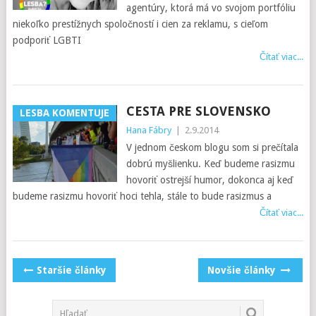
agentúry, ktorá má vo svojom portfóliu
niekoľko prestížnych spoločností i cien za reklamu, s cieľom
podporiť LGBTI
Čítať viac...
CESTA PRE SLOVENSKO
LESBA KOMENTUJE
Hana Fábry
|
2.9.2014
V jednom českom blogu som si prečítala
dobrú myšlienku. Keď budeme rasizmu
hovoriť ostrejší humor, dokonca aj keď
budeme rasizmu hovoriť hoci tehla, stále to bude rasizmus a
Čítať viac...
POSTS
Staršie články
Novšie články
NAVIGATION