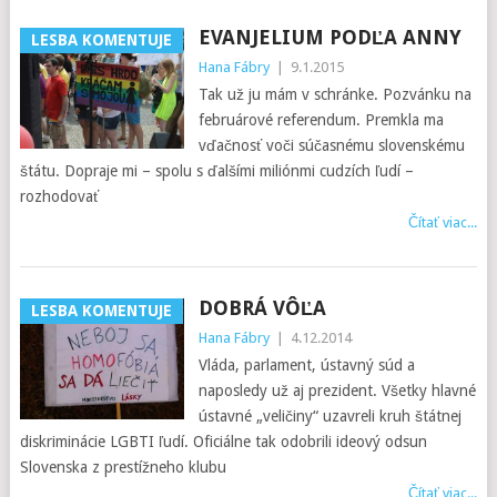
EVANJELIUM PODĽA ANNY
LESBA KOMENTUJE
Hana Fábry
|
9.1.2015
Tak už ju mám v schránke. Pozvánku na
februárové referendum. Premkla ma
vďačnosť voči súčasnému slovenskému
štátu. Dopraje mi – spolu s ďalšími miliónmi cudzích ľudí –
rozhodovať
Čítať viac...
DOBRÁ VÔĽA
LESBA KOMENTUJE
Hana Fábry
|
4.12.2014
Vláda, parlament, ústavný súd a
naposledy už aj prezident. Všetky hlavné
ústavné „veličiny“ uzavreli kruh štátnej
diskriminácie LGBTI ľudí. Oficiálne tak odobrili ideový odsun
Slovenska z prestížneho klubu
Čítať viac...