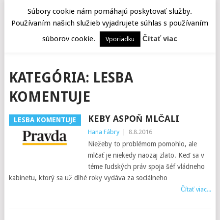
Súbory cookie nám pomáhajú poskytovať služby.
Používaním našich služieb vyjadrujete súhlas s používaním
MENU
súborov cookie.
Čítať viac
Vporiadku
KATEGÓRIA:
LESBA
KOMENTUJE
KEBY ASPOŇ MLČALI
LESBA KOMENTUJE
Hana Fábry
|
8.8.2016
Niežeby to problémom pomohlo, ale
mlčať je niekedy naozaj zlato. Keď sa v
téme ľudských práv spoja šéf vládneho
kabinetu, ktorý sa už dlhé roky vydáva za sociálneho
Čítať viac...