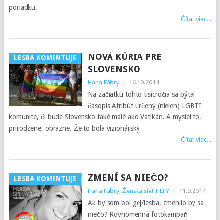
poriadku.
Čítať viac...
NOVÁ KÚRIA PRE
LESBA KOMENTUJE
SLOVENSKO
Hana Fábry
|
16.10.2014
Na začiatku tohto tisícročia sa pýtal
časopis Atribút určený (nielen) LGBTI
komunite, či bude Slovensko také malé ako Vatikán. A myslel to,
prirodzene, obrazne. Že to bola vizionársky
Čítať viac...
ZMENÍ SA NIEČO?
LESBA KOMENTUJE
Hana Fábry, Ženská sieť HEPY
|
11.9.2014
Ak by som bol gej/lesba, zmenilo by sa
niečo? Rovnomenná fotokampaň