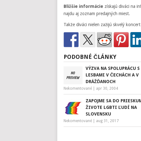
Bližšie informácie
získajú diváci na in
najdu aj zoznam predajných miest.
Takže diváci nielen zažijú skvelý koncer
PODOBNÉ ČLÁNKY
VÝZVA NA SPOLUPRÁCU S
LESBAMI V ČECHÁCH A V
DRÁŽĎANOCH
Nekomentované
|
apr 30, 2004
ZAPOJME SA DO PRIESKU
ŽIVOTE LGBTI ĽUDÍ NA
SLOVENSKU
Nekomentované
|
aug 31, 2017