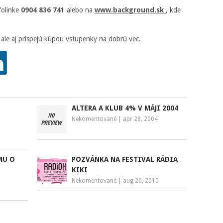
folinke
0904 836 741
alebo na
www.background.sk
, kde
t ale aj prispejú kúpou vstupenky na dobrú vec.
ALTERA A KLUB 4% V MÁJI 2004
Nekomentované
|
apr 28, 2004
MU O
POZVÁNKA NA FESTIVAL RÁDIA
KIKI
Nekomentované
|
aug 20, 2015