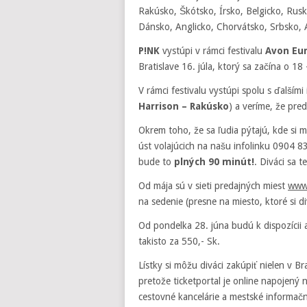
Rakúsko, Škótsko, Írsko, Belgicko, Rusk
Dánsko, Anglicko, Chorvátsko, Srbsko, A
P!NK
vystúpi v rámci festivalu
Avon Eur
Bratislave 16. júla, ktorý sa začína o 18 
V rámci festivalu vystúpi spolu s ďalším
Harrison – Rakúsko
) a veríme, že pred
Okrem toho, že sa ľudia pýtajú, kde si m
úst volajúcich na našu infolinku 0904 
bude to
plných 90 minút!
. Diváci sa t
Od mája sú v sieti predajných miest
www.
na sedenie (presne na miesto, ktoré si d
Od pondelka 28. júna budú k dispozícii aj
takisto za 550,- Sk.
Lístky si môžu diváci zakúpiť nielen v B
pretože ticketportal je online napojený
cestovné kancelárie a mestské informačn