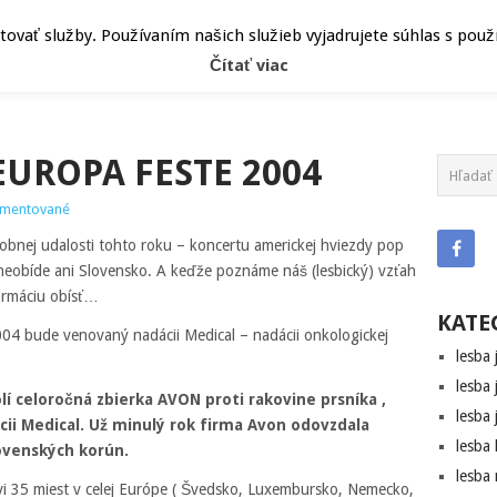
ČLÁNKY
HEPY
ATRIBÚT
vať služby. Používaním našich služieb vyjadrujete súhlas s pou
Čítať viac
EUROPA FESTE 2004
mentované
udobnej udalosti tohto roku – koncertu americkej hviezdy pop
 neobíde ani Slovensko. A keďže poznáme náš (lesbický) vzťah
ormáciu obísť…
KATE
004 bude venovaný nadácii Medical – nadácii onkologickej
lesba 
lesba 
í celoročná zbierka AVON proti rakovine prsníka ,
lesba 
ii Medical. Už minulý rok firma Avon odovzdala
lesba
lovenských korún.
lesba
ívi 35 miest v celej Európe ( Švedsko, Luxembursko, Nemecko,