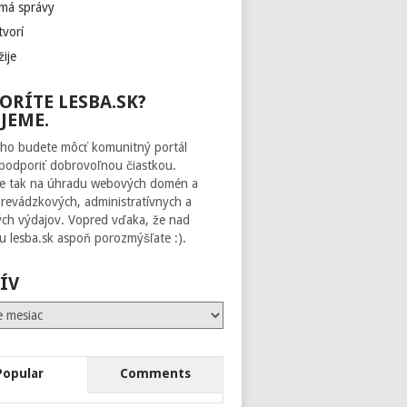
 má správy
tvorí
žije
ORÍTE LESBA.SK?
JEME.
ho budete môcť komunitný portál
 podporiť dobrovoľnou čiastkou.
te tak na úhradu webových domén a
prevádzkových, administratívnych a
ch výdajov. Vopred vďaka, že nad
 lesba.sk aspoň porozmýšľate :).
ÍV
Popular
Comments