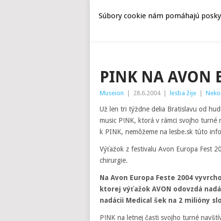
Súbory cookie nám pomáhajú poskyto
PINK NA AVON 
Museion
|
28.6.2004
|
lesba žije
|
Neko
Už len tri týždne delia Bratislavu od h
music P!NK, ktorá v rámci svojho turné
k PINK, nemôžeme na lesbe.sk túto inf
Výťažok z festivalu Avon Europa Fest 2
chirurgie.
Na Avon Europa Feste 2004 vyvrchol
ktorej výťažok AVON odovzdá nadác
nadácii Medical šek na 2 milióny s
P!NK na letnej časti svojho turné navšt