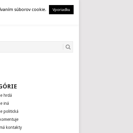
HERSTORY
MUSEION
žívaním súborov cookie.
Vporiadku
GÓRIE
je hrdá
je iná
je politická
 komentuje
 má kontakty