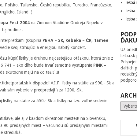
lesbá
o, Poľsko, Taliansko, Českú republiku, Turecko, Francúzsko,
lesba 
nglicko, Island. )
lesba 
opa Fest 2004
na Zimnom štadióne Ondreja Nepelu v
–tej hodine .
PODP
ĎAKU
i interpretkami (skupina
PEHA – SR, Rebeka – ČR, Tamee
vedie svoj strhujúci a energiou nabitý koncert.
Už onedl
lesba.sk
ôžu kúpiť lístky je druhou najčastejšou otázkou, ktorá znie z
Prispeje
836 741 – ako dlho bude trvať samotné vystúpenie
P!NK –
ďalších 
eda skutočne majú na čo tešiť !!!
redakčný
podporou
ticketportal.sk
k dispozícii V.I.P. lístky na státie za 990,- Sk a
ivák sám vyberie v predpredaji ) za 1200,-Sk.
ARCH
 lístky na státie za 550,- Sk a lístky na tzv. voľné sedenie
Archív
ratislave, ale aj v každom okresnom meste!!! na Slovensku,
 na 90 predajných miest – väčšinou sú predajnými miestami
é strediská.