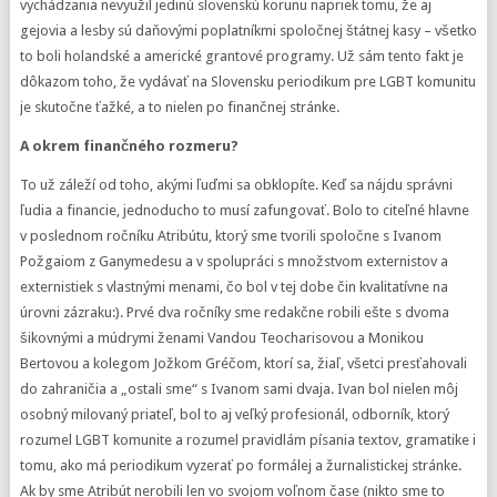
vychádzania nevyužil jedinú slovenskú korunu napriek tomu, že aj
gejovia a lesby sú daňovými poplatníkmi spoločnej štátnej kasy – všetko
to boli holandské a americké grantové programy. Už sám tento fakt je
dôkazom toho, že vydávať na Slovensku periodikum pre LGBT komunitu
je skutočne ťažké, a to nielen po finančnej stránke.
A okrem finančného rozmeru?
To už záleží od toho, akými ľuďmi sa obklopíte. Keď sa nájdu správni
ľudia a financie, jednoducho to musí zafungovať. Bolo to citeľné hlavne
v poslednom ročníku Atribútu, ktorý sme tvorili spoločne s Ivanom
Požgaiom z Ganymedesu a v spolupráci s množstvom externistov a
externistiek s vlastnými menami, čo bol v tej dobe čin kvalitatívne na
úrovni zázraku:). Prvé dva ročníky sme redakčne robili ešte s dvoma
šikovnými a múdrymi ženami Vandou Teocharisovou a Monikou
Bertovou a kolegom Jožkom Gréčom, ktorí sa, žiaľ, všetci presťahovali
do zahraničia a „ostali sme“ s Ivanom sami dvaja. Ivan bol nielen môj
osobný milovaný priateľ, bol to aj veľký profesionál, odborník, ktorý
rozumel LGBT komunite a rozumel pravidlám písania textov, gramatike i
tomu, ako má periodikum vyzerať po formálej a žurnalistickej stránke.
Ak by sme Atribút nerobili len vo svojom voľnom čase (nikto sme to