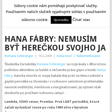
Súbory cookie nám pomáhajú poskytovať služby.
Používaním našich služieb vyjadrujete súhlas s používaním
MENU
súborov cookie.
Čítať viac
Vporiadku
HANA FÁBRY: NEMUSÍM
BYŤ HEREČKOU SVOJHO JA
Romana Schlesinger
|
16.2.2009
|
lesba tvorí
|
Nekomentované
Študentka žurnalistiky
Romana Schlesinger
sa rozprávala s dlhoročnou
politickou aktivistkou za ľudské a občianske práva gejov a lesieb
Hanou
Fábry
. Autorka otvorila vo svojej bakalárskej práci na tému Lesbické a
gejské periodiká na Slovensku i v rozhovore samotnom problematiku
navonok nedôležitú, menšinovú a marginalizovanú. Jej význam však
zhodnoťte po prečítaní rozhovoru samy/i…
Lambda, SOHO revue, Promluv. Prvé LGBT periodiká, ktoré
začali vychádzať tesne po roku 1989 ešte v bývalom