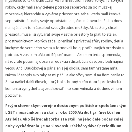
myšlienkovo tak trochu „žila“ vo feministickom svete 70-tych a 80-tych
rokov, kedy mali ženy cielene potrebu separovať sa od mužskej
mocenskej hierarchie a vytvárať priestor pre seba. Vtedy mali ženské
separatistické snahy svoje opodstatnenie, čím nehovorím, že ho dnes
nemajú, ale v tom čase bol svet výhradne mužský. Ak sa ženy chceli
presadiť, museli si vytvárať svoje vlastné priestory (a platí to stále),
prostredníctvom ktorých začali prenikať z privátnej sféry rodiny, detí a
kuchyne do verejného sveta a formovali ho aj podľa svojich predstáv a
potrieb. A zas som ušla od Séparé inam… Ako som teda spomenula,
názov, ale potom aj obsah a redakcia i distribúcia časopisu boli najmä
vecou Anči Daučíkovej a pár žien z jej okolia, sem tam vrátane mňa.
Názov i časopis ako taký sa mi páčil a ako vždy som si na ňom cenila to,
že sa našiel ďalší človek, ktorý bol schopný niečo dobré pre lesbickú
komunitu vymyslieť a aj zrealizovať – to som vnímala a dodnes vímam
pozitívne.
Prvým slovenským verejne dostupným politicko-spoločenským
LGBT mesačníkom sa stal v roku 2000 Atribút g/l (neskôr len
Atribút). Ako šéfredaktorka ste stáli na jeho čele počas celej
doby vychádzania. Je na Slovensku ťažké vydávať periodikum