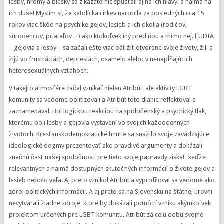
lesby, hromy a blesky sa z kazateľníc spúšťali aj na ich hlavy, a najmä na
ich duše! Myslím si, že katolícka cirkev narobila za posledných cca 15
rokov viac škôd na psychike gejov, lesieb a ich okolia (rodičov,
súrodencov, priateľov…) ako ktokoľvek iný pred ňou a mimo nej. ĽUDIA
– gejovia a lesby – sa začali ešte viac báť žiť otvorene svoje životy, žili a
žijú vo frustráciách, depresiách, osamelo alebo v nenapĺňajúcich
heterosexuálnych vzťahoch.
V takejto atmosfére začal vznikať nielen Atribút, ale aktivity LGBT
komunity sa vedome politizovali a Atribút toto dianie reflektoval a
zaznamenával. Bol logickou reakciou na spoločenský a psychický tlak,
ktorému boli lesby a gejovia vystavení vo svojich každodenných
životoch. Kresťanskodemokratické hnutie sa snažilo svoje zavádzajúce
ideologické dogmy prezentovať ako pravdivé argumenty a dokázali
značnú časť našej spoločnosti pre tieto svoje papravdy získať, keďže
relevantných a najmä dostupných skutočných informácií o živote gejov a
lesieb nebolo veľa. Aj preto vznikol Atribút a vyprofiloval sa vedome ako
zdroj politických informácií. A aj preto sa na Slovensku na štátnej úrovni
nevytvárali žiadne zdroje, ktoré by dokázali pomôcť vzniku akýmkoľvek
projektom určených pre LGBT komunitu. Atribút za celú dobu svojho