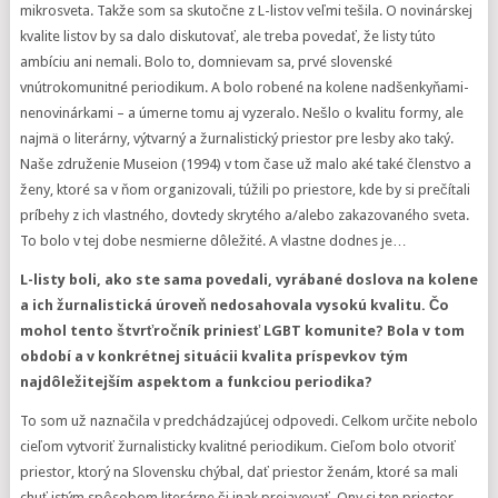
mikrosveta. Takže som sa skutočne z L-listov veľmi tešila. O novinárskej
kvalite listov by sa dalo diskutovať, ale treba povedať, že listy túto
ambíciu ani nemali. Bolo to, domnievam sa, prvé slovenské
vnútrokomunitné periodikum. A bolo robené na kolene nadšenkyňami-
nenovinárkami – a úmerne tomu aj vyzeralo. Nešlo o kvalitu formy, ale
najmä o literárny, výtvarný a žurnalistický priestor pre lesby ako taký.
Naše združenie Museion (1994) v tom čase už malo aké také členstvo a
ženy, ktoré sa v ňom organizovali, túžili po priestore, kde by si prečítali
príbehy z ich vlastného, dovtedy skrytého a/alebo zakazovaného sveta.
To bolo v tej dobe nesmierne dôležité. A vlastne dodnes je…
L-listy boli, ako ste sama povedali, vyrábané doslova na kolene
a ich žurnalistická úroveň nedosahovala vysokú kvalitu. Čo
mohol tento štvrťročník priniesť LGBT komunite? Bola v tom
období a v konkrétnej situácii kvalita príspevkov tým
najdôležitejším aspektom a funkciou periodika?
To som už naznačila v predchádzajúcej odpovedi. Celkom určite nebolo
cieľom vytvoriť žurnalisticky kvalitné periodikum. Cieľom bolo otvoriť
priestor, ktorý na Slovensku chýbal, dať priestor ženám, ktoré sa mali
chuť istým spôsobom literárne či inak prejavovať. Ony si ten priestor