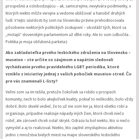
prospešnú a oslobodzujúcu – ak, samozrejme, nevytvára podmienky, v
ktorých niekto môže verejne a vedome ubližovať a hanobiť druhých
ľudí. V tejto súvislosti by som na Slovensku právne prehodnocovala
pôsobenie niektorých politických zoskupení – obzvlášť tých, ktoré sa
„motajú“ slovenským parlamentom už dlhé roky. Ale to som odbočila…
Politika je moja obľubená parketa:)
Ako zakladateľka prvého lesbického združenia na Slovensku –
museion – ste určite so záujmom a napätím sledovali
vychádzanie prvého pravidelného LGBT periodika, ktoré
vzniklo z iniciatívy jednej z vašich pobočiek museion-stred. Čo
pre vás znamenali L-listy?
Veľmi som sa im tešila, pretože čokoľvek sa robilo v prospech
komunity, nech to bolo akejkoľvek kvality, pokiaľ to neškodilo, bolo vždy
dobré. Bolo skvelé vedieť, že to už nie som len ja, ktorá všetko robí a
organizuje, prípadne realizuje nápady iných žien, ktoré chceli niečo
robiť, ale zároveň chceli ostať skryté. Odrazu tu bol niekto, kto si niečo
vymyslel a aj to realizoval. Niekto, kto zaplnil zmysluplnou aktivitou
jedno z množstva bielych miest na mape slovenského lesbického