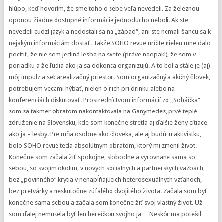
hlúpo, keď hovorím, že sme toho o sebe veľa nevedeli. Za železnou
oponou žiadne dostupné informácie jednoducho neboli. Ak ste
nevedeli cudzí jazyk a nedostali sa na „západ“, ani ste nemali šancu sa k
nejakým informáciám dostať. Takže SOHO revue určite nielen mne dalo
pocítiť, že nie som jediná lesba na svete (práve naopak!), že som v
poriadku a že ľudia ako ja sa dokonca organizujú. A to bol a stále je (aj)
môj impulz a sebarealizačný priestor. Som organizačný a akčný človek,
potrebujem vecami hýbať, nielen o nich pri drinku alebo na
konferenciách diskutovať. Prostredníctvom informácií zo „Soháčka“
som sa takmer obratom nakontaktovala na Ganymedes, prvé teplé
združenie na Slovensku, kde som konečne stretla aj ďalšie ženy cítiace
ako ja – lesby. Pre mňa osobne ako človeka, ale aj budúcu aktivistku,
bolo SOHO revue teda absolútnym obratom, ktorý mi zmenil život.
Konečne som začala žiť spokojne, slobodne a vyrovnane sama so
sebou, so svojím okolím, v nových sociálnych a partnerských väzbách,
bez „povinného“ krytia v nenapĺňajúcich heterosexuálnych vzťahoch,
bez pretvárky a neskutočne zúfalého dvojitého života. Začala som byť
konečne sama sebou a začala som konečne žiť svoj vlastný život. Už
som ďalej nemusela byť len herečkou svojho ja… Neskôr ma potešil