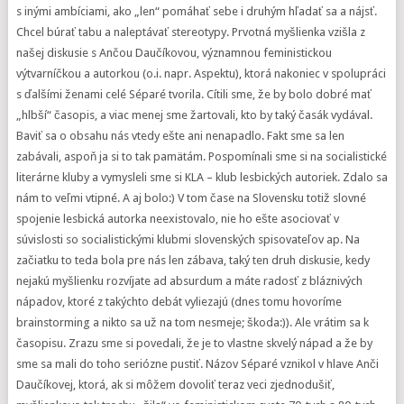
s inými ambíciami, ako „len“ pomáhať sebe i druhým hľadať sa a nájsť.
Chcel búrať tabu a naleptávať stereotypy. Prvotná myšlienka vzišla z
našej diskusie s Ančou Daučíkovou, významnou feministickou
výtvarníčkou a autorkou (o.i. napr. Aspektu), ktorá nakoniec v spolupráci
s ďalšími ženami celé Séparé tvorila. Cítili sme, že by bolo dobré mať
„hlbší“ časopis, a viac menej sme žartovali, kto by taký časák vydával.
Baviť sa o obsahu nás vtedy ešte ani nenapadlo. Fakt sme sa len
zabávali, aspoň ja si to tak pamätám. Pospomínali sme si na socialistické
literárne kluby a vymysleli sme si KLA – klub lesbických autoriek. Zdalo sa
nám to veľmi vtipné. A aj bolo:) V tom čase na Slovensku totiž slovné
spojenie lesbická autorka neexistovalo, nie ho ešte asociovať v
súvislosti so socialistickými klubmi slovenských spisovateľov ap. Na
začiatku to teda bola pre nás len zábava, taký ten druh diskusie, kedy
nejakú myšlienku rozvíjate ad absurdum a máte radosť z bláznivých
nápadov, ktoré z takýchto debát vyliezajú (dnes tomu hovoríme
brainstorming a nikto sa už na tom nesmeje; škoda:)). Ale vrátim sa k
časopisu. Zrazu sme si povedali, že je to vlastne skvelý nápad a že by
sme sa mali do toho seriózne pustiť. Názov Séparé vznikol v hlave Anči
Daučíkovej, ktorá, ak si môžem dovoliť teraz veci zjednodušiť,