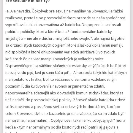
pre sexuálne minority?
Je. Ale nevadí:). Čokoľvek pre sexuálne menšiny na Slovensku je ťažké
realizovať, pretože po postsocialistickom prerode sa naša spoločnosť
vyprofilovala ako konzervatívna až katolícka. Do popredia sa dostali
politici a političky, ktorí a ktoré boli až fundamentálne katolícky
zmýšľajúci – nie ale v duchu „miluj blížneho svojho“, ale najmä bigotne
sa držiaci istých katolíckych dogiem, ktoré s láskou k blížnemu nemajú
nič spoločné a ktoré ohlupovaním veriacich udržiavajú vo svojich
košiaroch čo najviac manipulovateľných (a voliacich) oviec.
Ospravedlňujem sa väčšine slušných kresťansky zmýšľajúcich ľudí, ktorí
naozaj vodu pijú, keď ju sami kážu piť… A hoci bola takýchto katolíckych
manipulátorov hŕstka, boli to väčšinou disentom a vzdelanostným
pozadím ľudia kultivovaní a navonok argumentačne zdatní,
neporovnateľne zdatnejší ako dovtedajší komunistický káder, ktorý sa
tiež natlačil do postsocialitickej politiky. Zároveň vládla katolícka cirkev
sofistikovanou a poslušnou sieťou cirkevných hodnostárov, ktorí po
celom Slovensku dvíhali z kazateľníc prst na všetko, čo sa im zdalo byť
nemorálne, nenormálne… Ovplyvňovali tak mienku „obyčajných“ ľudí a
keďže k tým nenormálnym podľa kostolných rečí patrili aj gejovia a