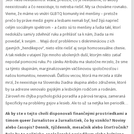
neexistovalo a čo neexistuje, to netreba riešiť. My sa chováme rovnako.
Vieme, že máme vo vnútri GLBTQ komunity iné menšiny – pretože
prečo by práve medzi gejmi a lesbami nemali byť, keď žijú naprieč
celým sociálnym spektrom – a často sú to menšiny a ľudia takí, ktorí
nedokážu sami/y zdvihnúť ruku a prihlásiť sa k nám, žiada sa mi
povedať, k svojim… Majú dosť problémov s diskrimináciou z ich
zjavných „hendikepov“, nieto ešte riešiť aj svoje homosexuálne cítenie.
A tak niekde v utajení žije mnoho ubolených duší, ktorým nikto zatiaľ
nepodal pomocnú ruku. Po zániku Atribútu ma skutočne mrzelo, že sme
sa týmto skupinám, marginalizovaným väčšinovou spoločnosťou i
našou komunitou, nevenovali. Ďalšou vecou, ktorá ma mrzela a stále
mrzí, že neexistuje na Slovensku žiadna skupina alebo združenie, ktoré
by sa adresne venovalo gejským a lesbickým rodičom a rodinám.
Zároveň mi chýba psychologická poradňa a párová terapia, zameraná
špecificky na problémy gejov a lesieb. Ale to už sa netýka len periodík…
Ak by ste v tejto chvíli disponovali finančnými prostriedkami a
tímom queer žurnalistov a žurnalistiek, čo by vzniklo? Noviny
alebo časopis? Denník, týždenník, mesačník alebo štvrťročník?