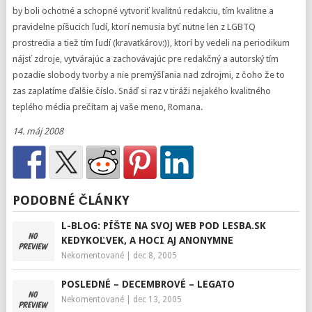
by boli ochotné a schopné vytvoriť kvalitnú redakciu, tím kvalitne a
pravidelne píšucich ľudí, ktorí nemusia byť nutne len z LGBTQ
prostredia a tiež tím ľudí (kravatkárov:)), ktorí by vedeli na periodikum
nájsť zdroje, vytvárajúc a zachovávajúc pre redakčný a autorský tím
pozadie slobody tvorby a nie premýšľania nad zdrojmi, z čoho že to
zas zaplatíme ďalšie číslo. Snáď si raz v tiráži nejakého kvalitného
teplého média prečítam aj vaše meno, Romana.
14. máj 2008
PODOBNÉ ČLÁNKY
L-BLOG: PÍŠTE NA SVOJ WEB POD LESBA.SK
KEDYKOĽVEK, A HOCI AJ ANONYMNE
Nekomentované
|
dec 8, 2005
POSLEDNÉ – DECEMBROVÉ – LEGATO
Nekomentované
|
dec 13, 2005