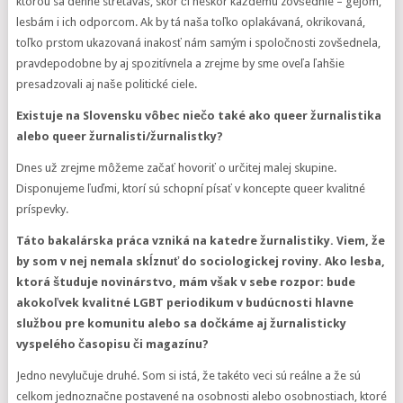
ktorou sa denne stretávaš, skôr či neskôr každému zovšednie – gejom,
lesbám i ich odporcom. Ak by tá naša toľko oplakávaná, okrikovaná,
toľko prstom ukazovaná inakosť nám samým i spoločnosti zovšednela,
pravdepodobne by aj spozitívnela a zrejme by sme oveľa ľahšie
presadzovali aj naše politické ciele.
Existuje na Slovensku vôbec niečo také ako queer žurnalistika
alebo queer žurnalisti/žurnalistky?
Dnes už zrejme môžeme začať hovoriť o určitej malej skupine.
Disponujeme ľuďmi, ktorí sú schopní písať v koncepte queer kvalitné
príspevky.
Táto bakalárska práca vzniká na katedre žurnalistiky. Viem, že
by som v nej nemala skĺznuť do sociologickej roviny. Ako lesba,
ktorá študuje novinárstvo, mám však v sebe rozpor: bude
akokoľvek kvalitné LGBT periodikum v budúcnosti hlavne
službou pre komunitu alebo sa dočkáme aj žurnalisticky
vyspelého časopisu či magazínu?
Jedno nevylučuje druhé. Som si istá, že takéto veci sú reálne a že sú
celkom jednoznačne postavené na osobnosti alebo osobnostiach, ktoré