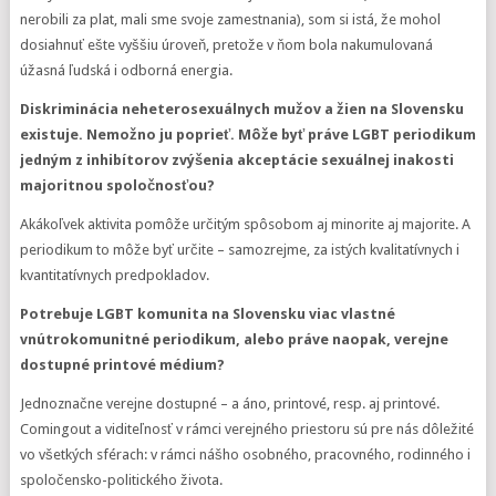
nerobili za plat, mali sme svoje zamestnania), som si istá, že mohol
dosiahnuť ešte vyššiu úroveň, pretože v ňom bola nakumulovaná
úžasná ľudská i odborná energia.
Diskriminácia neheterosexuálnych mužov a žien na Slovensku
existuje. Nemožno ju poprieť. Môže byť práve LGBT periodikum
jedným z inhibítorov zvýšenia akceptácie sexuálnej inakosti
majoritnou spoločnosťou?
Akákoľvek aktivita pomôže určitým spôsobom aj minorite aj majorite. A
periodikum to môže byť určite – samozrejme, za istých kvalitatívnych i
kvantitatívnych predpokladov.
Potrebuje LGBT komunita na Slovensku viac vlastné
vnútrokomunitné periodikum, alebo práve naopak, verejne
dostupné printové médium?
Jednoznačne verejne dostupné – a áno, printové, resp. aj printové.
Comingout a viditeľnosť v rámci verejného priestoru sú pre nás dôležité
vo všetkých sférach: v rámci nášho osobného, pracovného, rodinného i
spoločensko-politického života.