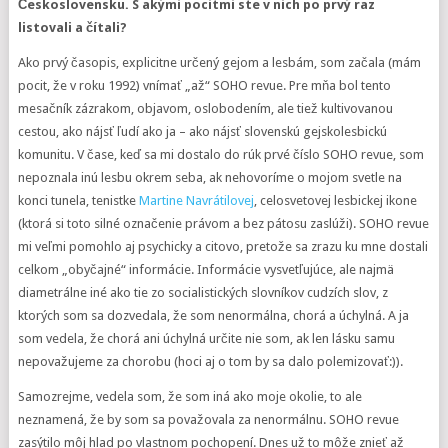
Československu. S akými pocitmi ste v nich po prvý raz
listovali a čítali?
Ako prvý časopis, explicitne určený gejom a lesbám, som začala (mám
pocit, že v roku 1992) vnímať „až“ SOHO revue. Pre mňa bol tento
mesačník zázrakom, objavom, oslobodením, ale tiež kultivovanou
cestou, ako nájsť ľudí ako ja – ako nájsť slovenskú gejskolesbickú
komunitu. V čase, keď sa mi dostalo do rúk prvé číslo SOHO revue, som
nepoznala inú lesbu okrem seba, ak nehovoríme o mojom svetle na
konci tunela, tenistke
Martine Navrátilovej
, celosvetovej lesbickej ikone
(ktorá si toto silné označenie právom a bez pátosu zaslúži). SOHO revue
mi veľmi pomohlo aj psychicky a citovo, pretože sa zrazu ku mne dostali
celkom „obyčajné“ informácie. Informácie vysvetľujúce, ale najmä
diametrálne iné ako tie zo socialistických slovníkov cudzích slov, z
ktorých som sa dozvedala, že som nenormálna, chorá a úchylná. A ja
som vedela, že chorá ani úchylná určite nie som, ak len lásku samu
nepovažujeme za chorobu (hoci aj o tom by sa dalo polemizovať:)).
Samozrejme, vedela som, že som iná ako moje okolie, to ale
neznamená, že by som sa považovala za nenormálnu. SOHO revue
zasýtilo môj hlad po vlastnom pochopení. Dnes už to môže znieť až