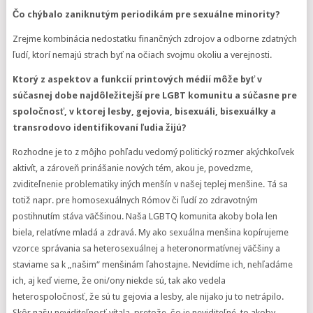
Čo chýbalo zaniknutým periodikám pre sexuálne minority?
Zrejme kombinácia nedostatku finančných zdrojov a odborne zdatných
ľudí, ktorí nemajú strach byť na očiach svojmu okoliu a verejnosti.
Ktorý z aspektov a funkcií printových médií môže byť v
súčasnej dobe najdôležitejší pre LGBT komunitu a súčasne pre
spoločnosť, v ktorej lesby, gejovia, bisexuáli, bisexuálky a
transrodovo identifikovaní ľudia žijú?
Rozhodne je to z môjho pohľadu vedomý politický rozmer akýchkoľvek
aktivít, a zároveň prinášanie nových tém, akou je, povedzme,
zviditeľnenie problematiky iných menšín v našej teplej menšine. Tá sa
totiž napr. pre homosexuálnych Rómov či ľudí zo zdravotným
postihnutím stáva väčšinou. Naša LGBTQ komunita akoby bola len
biela, relatívne mladá a zdravá. My ako sexuálna menšina kopírujeme
vzorce správania sa heterosexuálnej a heteronormatívnej väčšiny a
staviame sa k „našim“ menšinám ľahostajne. Nevidíme ich, nehľadáme
ich, aj keď vieme, že oni/ony niekde sú, tak ako vedela
heterospoločnosť, že sú tu gejovia a lesby, ale nijako ju to netrápilo.
Skôr našu neviditeľnosť vítala, pretože, čo je neviditeľné, to akoby