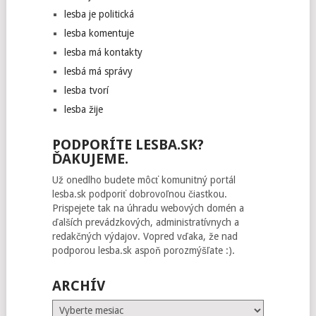
lesba je politická
lesba komentuje
lesba má kontakty
lesbá má správy
lesba tvorí
lesba žije
PODPORÍTE LESBA.SK?
ĎAKUJEME.
Už onedlho budete môcť komunitný portál
lesba.sk podporiť dobrovoľnou čiastkou.
Prispejete tak na úhradu webových domén a
ďalších prevádzkových, administratívnych a
redakčných výdajov. Vopred vďaka, že nad
podporou lesba.sk aspoň porozmýšľate :).
ARCHÍV
Archív