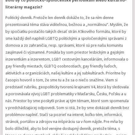
Bolo by to politicko-spoločenské periodikum alebo kultúrno-
literárny magazín?
Politický denník. Pretože len denník dokáže to, že sa ním denne
prezentovaná téma stáva viditeľnou, bežnou a „normálnou“. Myslím, že
by spočiatku postačilo takých desať strán A5kového formátu, ktoré by
sme každý deň naplnili LGBTQ politickými a spoločenskými správami z
domova a zo zahraničia, resp. správami, ktoré sú pre našu komunitu
zaujímavé či významné. Ponúkla by som priestor lesbickým a gejským
inzerentkám a inzerentom, LGBT cestovným kanceláriám, informovala o
gay friendly miestach, GLBTQ osobnostiach, gay friendly ľuďoch,
aktivitách a organizáciách, našej kultúre a jej subkultúrach. Prioritne by
časopis hovoril o tom, že sme tu a že sa o niečo snažíme. Viem si
predstaviť rubriku, geopoliticky tvorenú krajinami V4, ktorá by sledovala
a porovnávala vývoj LGBT problematiky v Maďarsku, Česku, Poľsku a u
nás. Priestor by sme poskytli práve aj tým témam, ktoré som spomenula
v predchádzajúcej odpovedi. Som si istá, že by sme dokázali denník bez
problémov naplniť. Stačí sa pozrieť na interet, koľko tém, informácii,
stránok, portálov a zdrojov na inšpiráciu sa v ňom nájde. Pre mňa by
bolo dôležité, aby to bol verejne dostupný denník, pretože téma, s