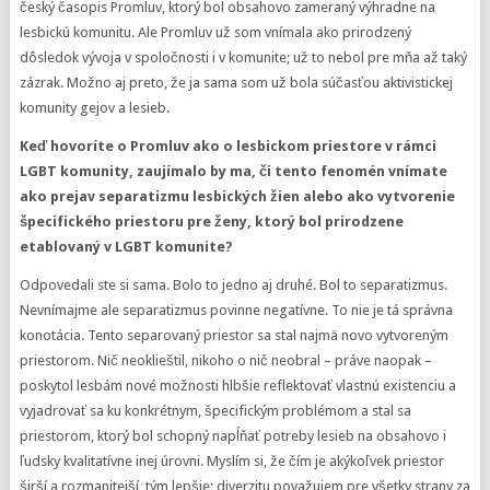
český časopis Promluv, ktorý bol obsahovo zameraný výhradne na
lesbickú komunitu. Ale Promluv už som vnímala ako prirodzený
dôsledok vývoja v spoločnosti i v komunite; už to nebol pre mňa až taký
zázrak. Možno aj preto, že ja sama som už bola súčasťou aktivistickej
komunity gejov a lesieb.
Keď hovoríte o Promluv ako o lesbickom priestore v rámci
LGBT komunity, zaujímalo by ma, či tento fenomén vnímate
ako prejav separatizmu lesbických žien alebo ako vytvorenie
špecifického priestoru pre ženy, ktorý bol prirodzene
etablovaný v LGBT komunite?
Odpovedali ste si sama. Bolo to jedno aj druhé. Bol to separatizmus.
Nevnímajme ale separatizmus povinne negatívne. To nie je tá správna
konotácia. Tento separovaný priestor sa stal najmä novo vytvoreným
priestorom. Nič neoklieštil, nikoho o nič neobral – práve naopak –
poskytol lesbám nové možnosti hlbšie reflektovať vlastnú existenciu a
vyjadrovať sa ku konkrétnym, špecifickým problémom a stal sa
priestorom, ktorý bol schopný napĺňať potreby lesieb na obsahovo i
ľudsky kvalitatívne inej úrovni. Myslím si, že čím je akýkoľvek priestor
širší a rozmanitejší, tým lepšie; diverzitu považujem pre všetky strany za