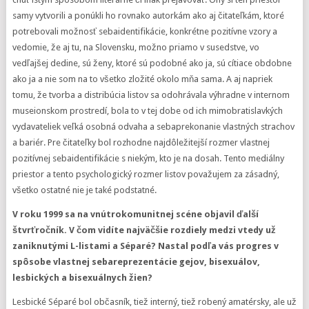
samy vytvorili a ponúkli ho rovnako autorkám ako aj čitateľkám, ktoré
potrebovali možnosť sebaidentifikácie, konkrétne pozitívne vzory a
vedomie, že aj tu, na Slovensku, možno priamo v susedstve, vo
vedľajšej dedine, sú ženy, ktoré sú podobné ako ja, sú cítiace obdobne
ako ja a nie som na to všetko zložité okolo mňa sama. A aj napriek
tomu, že tvorba a distribúcia listov sa odohrávala výhradne v internom
museionskom prostredí, bola to v tej dobe od ich mimobratislavkých
vydavateliek veľká osobná odvaha a sebaprekonanie vlastných strachov
a bariér. Pre čitateľky bol rozhodne najdôležitejší rozmer vlastnej
pozitívnej sebaidentifikácie s niekým, kto je na dosah. Tento mediálny
priestor a tento psychologický rozmer listov považujem za zásadný,
všetko ostatné nie je také podstatné.
V roku 1999 sa na vnútrokomunitnej scéne objavil ďalší
štvrťročník. V čom vidíte najväčšie rozdiely medzi vtedy už
zaniknutými L-listami a Séparé? Nastal podľa vás progres v
spôsobe vlastnej sebareprezentácie gejov, bisexuálov,
lesbických a bisexuálnych žien?
Lesbické Séparé bol občasník, tiež interný, tiež robený amatérsky, ale už