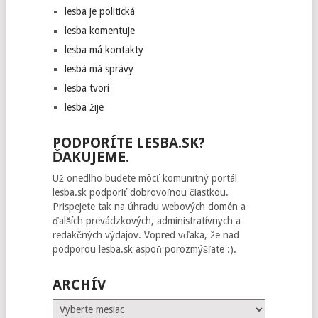
lesba je politická
lesba komentuje
lesba má kontakty
lesbá má správy
lesba tvorí
lesba žije
PODPORÍTE LESBA.SK?
ĎAKUJEME.
Už onedlho budete môcť komunitný portál
lesba.sk podporiť dobrovoľnou čiastkou.
Prispejete tak na úhradu webových domén a
ďalších prevádzkových, administratívnych a
redakčných výdajov. Vopred vďaka, že nad
podporou lesba.sk aspoň porozmýšľate :).
ARCHÍV
Archív