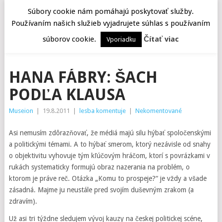
Súbory cookie nám pomáhajú poskytovať služby.
Používaním našich služieb vyjadrujete súhlas s používaním
MENU
súborov cookie.
Čítať viac
Vporiadku
HANA FÁBRY: ŠACH
PODĽA KLAUSA
Museion
|
19.8.2011
|
lesba komentuje
|
Nekomentované
Asi nemusím zdôrazňovať, že médiá majú silu hýbať spoločenskými
a politickými témami. A to hýbať smerom, ktorý nezávisle od snahy
o objektivitu vyhovuje tým kľúčovým hráčom, ktorí s povrázkami v
rukách systematicky formujú obraz nazerania na problém, o
ktorom je práve reč. Otázka „Komu to prospeje?“ je vždy a všade
zásadná. Majme ju neustále pred svojím duševným zrakom (a
zdravím).
Už asi tri týždne sledujem vývoj kauzy na českej politickej scéne,