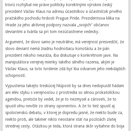
ktorú rozhýbal nie práve politicky korektnými výrokmi český
prezident Václav Klaus na adresu účastníkov a účastníčok prvého
pražského pochodu hrdosti Prague Pride. Prezidentova klika na
Hrade za jeho aktívnej podpory nazvala „svojich“ občanov
deviantmi a tvárila sa pri tom nezúčastnene vedecky.
Argument, že slovo samo je neutrálne, má verejnosť presvedčiť, že
slovo deviant nemá žiadnu hodnotiacu konotáciu a že pán
prezident nikoho neuráža, iba diskutuje o konkrétnom jave. Na
manipulátora verejnej mienky takého silného razenia, akým je
Václav Klaus, sa toto tvrdenie zdá byť iba odvarom jeho niekdajších
schopností.
Vypustenia takejto treskúcej hlúposti by sa dnes nedopustil hádam
ani elév styku s verejnosťou z prostredia so silnou prokatolíckou
agendou, pretože by vedel, že je to nezmysel a zároveň, že to
spustí vlnu nevôle zo strany oponentov. A že to tiež spustí aj
spoločenskú debatu, v ktorej je dopredu jasné, že niekto bude za,
niekto proti, ale takmer nikto neostane stáť na pozíciách zlatej
strednej cesty. Otázkou je teda, ktorá strana skôr vytiahne do boja