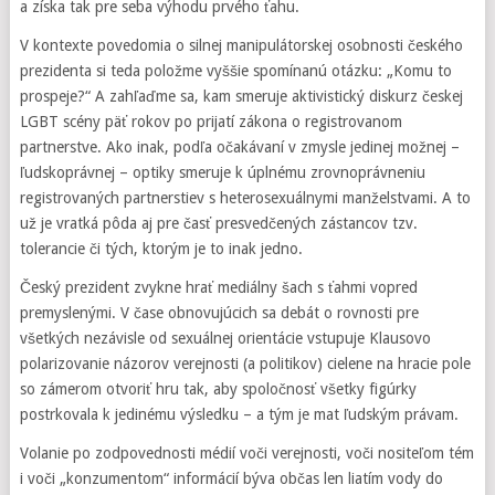
a získa tak pre seba výhodu prvého ťahu.
V kontexte povedomia o silnej manipulátorskej osobnosti českého
prezidenta si teda položme vyššie spomínanú otázku: „Komu to
prospeje?“ A zahľaďme sa, kam smeruje aktivistický diskurz českej
LGBT scény päť rokov po prijatí zákona o registrovanom
partnerstve. Ako inak, podľa očakávaní v zmysle jedinej možnej –
ľudskoprávnej – optiky smeruje k úplnému zrovnoprávneniu
registrovaných partnerstiev s heterosexuálnymi manželstvami. A to
už je vratká pôda aj pre časť presvedčených zástancov tzv.
tolerancie či tých, ktorým je to inak jedno.
Český prezident zvykne hrať mediálny šach s ťahmi vopred
premyslenými. V čase obnovujúcich sa debát o rovnosti pre
všetkých nezávisle od sexuálnej orientácie vstupuje Klausovo
polarizovanie názorov verejnosti (a politikov) cielene na hracie pole
so zámerom otvoriť hru tak, aby spoločnosť všetky figúrky
postrkovala k jedinému výsledku – a tým je mat ľudským právam.
Volanie po zodpovednosti médií voči verejnosti, voči nositeľom tém
i voči „konzumentom“ informácií býva občas len liatím vody do