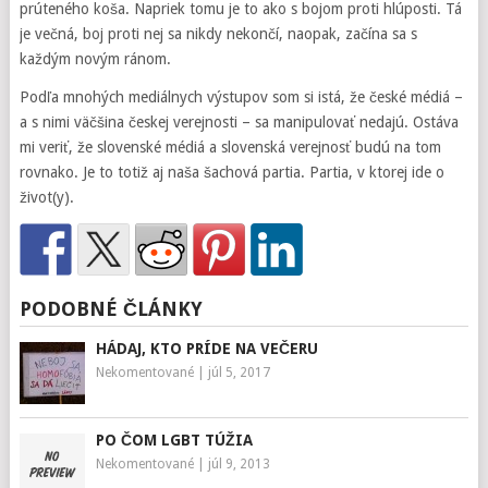
prúteného koša. Napriek tomu je to ako s bojom proti hlúposti. Tá
je večná, boj proti nej sa nikdy nekončí, naopak, začína sa s
každým novým ránom.
Podľa mnohých mediálnych výstupov som si istá, že české médiá –
a s nimi väčšina českej verejnosti – sa manipulovať nedajú. Ostáva
mi veriť, že slovenské médiá a slovenská verejnosť budú na tom
rovnako. Je to totiž aj naša šachová partia. Partia, v ktorej ide o
život(y).
PODOBNÉ ČLÁNKY
HÁDAJ, KTO PRÍDE NA VEČERU
Nekomentované
|
júl 5, 2017
PO ČOM LGBT TÚŽIA
Nekomentované
|
júl 9, 2013