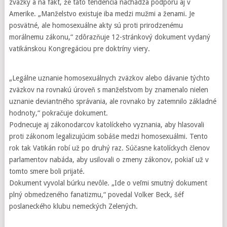
zväzky a na fakt, že táto tendencia nachádza podporu aj v
Amerike. „Manželstvo existuje iba medzi mužmi a ženami. Je
posvätné, ale homosexuálne akty sú proti prirodzenému
morálnemu zákonu,“ zdôrazňuje 12-stránkový dokument vydaný
vatikánskou Kongregáciou pre doktríny viery.
„Legálne uznanie homosexuálnych zväzkov alebo dávanie týchto
zväzkov na rovnakú úroveň s manželstvom by znamenalo nielen
uznanie deviantného správania, ale rovnako by zatemnilo základné
hodnoty,“ pokračuje dokument.
Podnecuje aj zákonodarcov katolíckeho vyznania, aby hlasovali
proti zákonom legalizujúcim sobáše medzi homosexuálmi. Tento
rok tak Vatikán robí už po druhý raz. Súčasne katolíckych členov
parlamentov nabáda, aby usilovali o zmeny zákonov, pokiaľ už v
tomto smere boli prijaté.
Dokument vyvolal búrku nevôle. „Ide o veľmi smutný dokument
plný obmedzeného fanatizmu,“ povedal Volker Beck, šéf
poslaneckého klubu nemeckých Zelených.