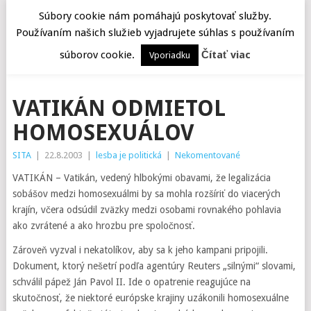
Súbory cookie nám pomáhajú poskytovať služby.
Používaním našich služieb vyjadrujete súhlas s používaním
MENU
súborov cookie.
Čítať viac
Vporiadku
VATIKÁN ODMIETOL
HOMOSEXUÁLOV
SITA
|
22.8.2003
|
lesba je politická
|
Nekomentované
VATIKÁN – Vatikán, vedený hlbokými obavami, že legalizácia
sobášov medzi homosexuálmi by sa mohla rozšíriť do viacerých
krajín, včera odsúdil zväzky medzi osobami rovnakého pohlavia
ako zvrátené a ako hrozbu pre spoločnosť.
Zároveň vyzval i nekatolíkov, aby sa k jeho kampani pripojili.
Dokument, ktorý nešetrí podľa agentúry Reuters „silnými“ slovami,
schválil pápež Ján Pavol II. Ide o opatrenie reagujúce na
skutočnosť, že niektoré európske krajiny uzákonili homosexuálne