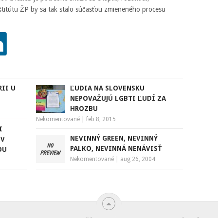
štitútu ŽP by sa tak stalo súčasťou zmieneného procesu
II U
ĽUDIA NA SLOVENSKU
NEPOVAŽUJÚ LGBTI ĽUDÍ ZA
HROZBU
Nekomentované
|
feb 8, 2015
I
NEVINNÝ GREEN, NEVINNÝ
EV
PALKO, NEVINNÁ NENÁVISŤ
OU
Nekomentované
|
aug 26, 2004