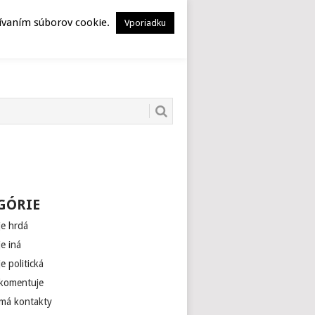
HERSTORY
MUSEION
žívaním súborov cookie.
Vporiadku
GÓRIE
je hrdá
je iná
je politická
 komentuje
 má kontakty