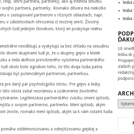
, resp. smrti partnera, partnerky, ako aj intimita smútku
lesbá
ti svojho partnera, partnerky. Rovnako dôvera má niekoľko
lesba 
eru v zastupovaní partnerom v rôznych oblastiach, napr.
lesba 
u v záležitostiach ohrozenia či možnej smrti. Životný
nohých ľudí jediným človekom, ktorý im poskytuje reálnu
PODP
ĎAKU
ametrálne neodlišujú a vyskytujú sa bez ohľadu na sexuálnu
Už onedl
to dvomi skupinami ľudí je, že u skupiny gejov a lesieb
lesba.sk
väzku a teda akéhosi prirodzeného vyústenia partnerského
Prispeje
ďalších 
udí okolo bolo signálom toho, že títo dvaja ľudia patria
redakčný
stávajú byť potenciálnym partnerom, partnerkou.
podporou
ra pre daný pár psychologickú istotu. Pre gejov a lesby
ve táto istota zatiaľ neznámou a uzákonenie životného
ARCH
 vytváranie. Legitimizácia partnerského zväzku zmení spôsob,
Archív
mýšľa o svojom partnerovi, partnerke. Mení spôsob, akým
om živote, rovnako mení spôsob, akým sa k vám ostatní ľudia
ry pomáha oddémonizovaniu a odmýtizovaniu gejskej a