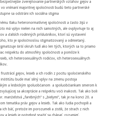
re bezpečnejšie zverejňovanie partnerských vzťahov gejov a
vo vnímaní majoritnej spoločnosti budú tieto partnerské
tupne sa odstráni ich sociálna stigma
lnému tlaku heteronormatívnej spoločnosti a často žijú v
oto má vplyv nielen na nich samotných, ale ovplyvňuje to aj
cov a ďalších rodinných príslušníkov, ktorí sú vystavení
oho, kto je spoločnosťou stigmatizovaný a odmietaný.
matizuje širší okruh ľudí ako len tých, ktorých sa to priamo
viac rešpektu do atmosféry spoločnosti a pomôže k
sieb, ich heterosexuálnych rodičov, ich heterosexuálnych
íkov.
rustrácií gejov, lesieb a ich rodín z pocitu spoločenského
inštitútu bude mať silný vplyv na zmenu postoja
gejským a lesbickým spoluobčanom a spoluobčiankam smerom k
vyšujúcej sa akceptácie a rešpektu voči inakosti. Tak ako boli
manželstvá „farebných“ s „bielymi“, tak je na konci 20. a
m tematika práv gejov a lesieb. Tak ako ľudia pochopili a
a ich báť, pretože im porozumeli a zistili, že strach z nich
ov a lesieb je potrebné snažiť sa chápať, rozumieť,