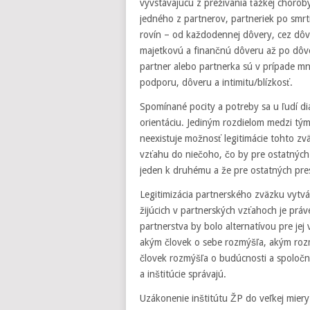
vyvstávajúcu z prežívania ťažkej choroby
jedného z partnerov, partneriek po smr
rovín – od každodennej dôvery, cez dôv
majetkovú a finančnú dôveru až po dôver
partner alebo partnerka sú v prípade m
podporu, dôveru a intimitu/blízkosť.
Spomínané pocity a potreby sa u ľudí di
orientáciu. Jediným rozdielom medzi tými
neexistuje možnosť legitimácie tohto z
vzťahu do niečoho, čo by pre ostatných ľ
jeden k druhému a že pre ostatných pre
Legitimizácia partnerského zväzku vytvá
žijúcich v partnerských vzťahoch je prá
partnerstva by bolo alternatívou pre jej
akým človek o sebe rozmýšľa, akým roz
človek rozmýšľa o budúcnosti a spoločn
a inštitúcie správajú.
Uzákonenie inštitútu ŽP do veľkej mie