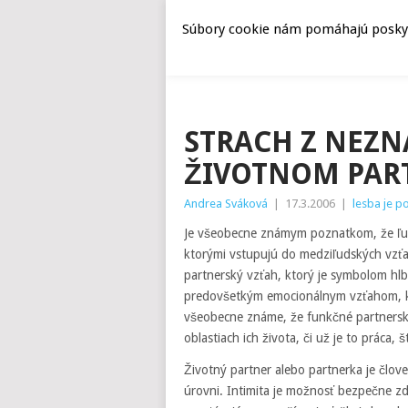
Súbory cookie nám pomáhajú poskyto
STRACH Z NEZN
ŽIVOTNOM PAR
Andrea Sváková
|
17.3.2006
|
lesba je po
Je všeobecne známym poznatkom, že ľudia
ktorými vstupujú do medziľudských vzťah
partnerský vzťah, ktorý je symbolom hlbo
predovšetkým emocionálnym vzťahom, kt
všeobecne známe, že funkčné partnerské
oblastiach ich života, či už je to práca,
Životný partner alebo partnerka je člov
úrovni. Intimita je možnosť bezpečne zdi