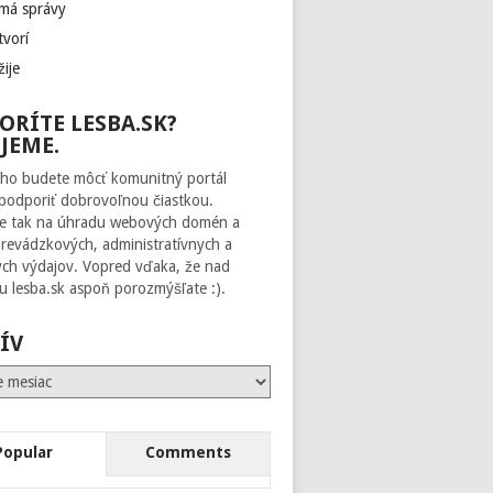
 má správy
tvorí
žije
ORÍTE LESBA.SK?
JEME.
ho budete môcť komunitný portál
 podporiť dobrovoľnou čiastkou.
te tak na úhradu webových domén a
prevádzkových, administratívnych a
ch výdajov. Vopred vďaka, že nad
 lesba.sk aspoň porozmýšľate :).
ÍV
Popular
Comments