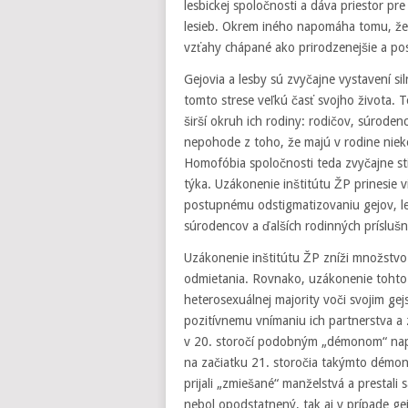
lesbickej spoločnosti a dáva priestor p
lesieb. Okrem iného napomáha tomu, že 
vzťahy chápané ako prirodzenejšie a pos
Gejovia a lesby sú zvyčajne vystavení si
tomto strese veľkú časť svojho života. T
širší okruh ich rodiny: rodičov, súroden
nepohode z toho, že majú v rodine niek
Homofóbia spoločnosti teda zvyčajne stig
týka. Uzákonenie inštitútu ŽP prinesie 
postupnému odstigmatizovaniu gejov, le
súrodencov a ďalších rodinných príslušn
Uzákonenie inštitútu ŽP zníži množstvo f
odmietania. Rovnako, uzákonenie tohto 
heterosexuálnej majority voči svojim 
pozitívnemu vnímaniu ich partnerstva a z
v 20. storočí podobným „démonom“ napr. 
na začiatku 21. storočia takýmto démono
prijali „zmiešané“ manželstvá a prestali s
nebol opodstatnený, tak aj v prípade gej