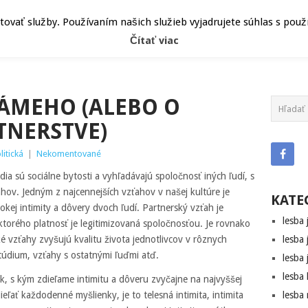
ČLÁNKY
HEPY
ATRIBÚT
vať služby. Používaním našich služieb vyjadrujete súhlas s pou
Čítať viac
ÁMEHO (ALEBO O
TNERSTVE)
litická
|
Nekomentované
 sú sociálne bytosti a vyhľadávajú spoločnosť iných ľudí, s
ov. Jedným z najcennejších vzťahov v našej kultúre je
KATE
kej intimity a dôvery dvoch ľudí. Partnerský vzťah je
lesba 
orého platnosť je legitimizovaná spoločnosťou. Je rovnako
 vzťahy zvyšujú kvalitu života jednotlivcov v rôznych
lesba 
 štúdium, vzťahy s ostatnými ľuďmi atď.
lesba 
lesba
ek, s kým zdieľame intimitu a dôveru zvyčajne na najvyššej
eľať každodenné myšlienky, je to telesná intimita, intimita
lesba