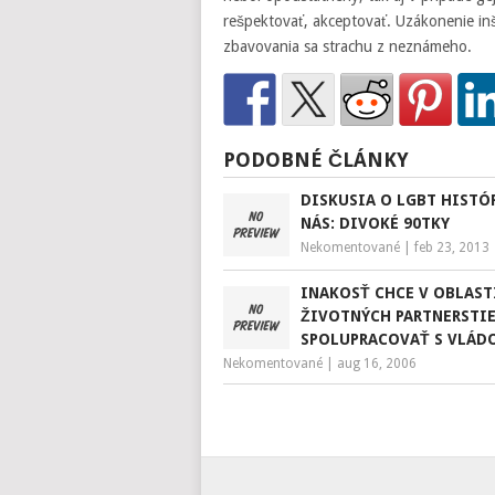
rešpektovať, akceptovať. Uzákonenie in
zbavovania sa strachu z neznámeho.
PODOBNÉ ČLÁNKY
DISKUSIA O LGBT HISTÓR
NÁS: DIVOKÉ 90TKY
Nekomentované
|
feb 23, 2013
INAKOSŤ CHCE V OBLAST
ŽIVOTNÝCH PARTNERSTI
SPOLUPRACOVAŤ S VLÁD
Nekomentované
|
aug 16, 2006