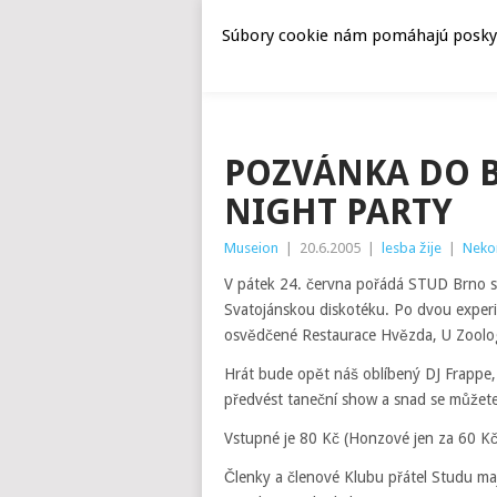
Súbory cookie nám pomáhajú poskyto
POZVÁNKA DO 
NIGHT PARTY
Museion
|
20.6.2005
|
lesba žije
|
Neko
V pátek 24. června pořádá STUD Brno sv
Svatojánskou diskotéku. Po dvou experi
osvědčené Restaurace Hvězda, U Zoologi
Hrát bude opět náš oblíbený DJ Frappe,
předvést taneční show a snad se můžete
Vstupné je 80 Kč (Honzové jen za 60 Kč
Členky a členové Klubu přátel Studu ma