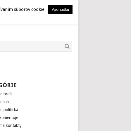
HERSTORY
MUSEION
žívaním súborov cookie.
Vporiadku
GÓRIE
je hrdá
je iná
je politická
 komentuje
 má kontakty