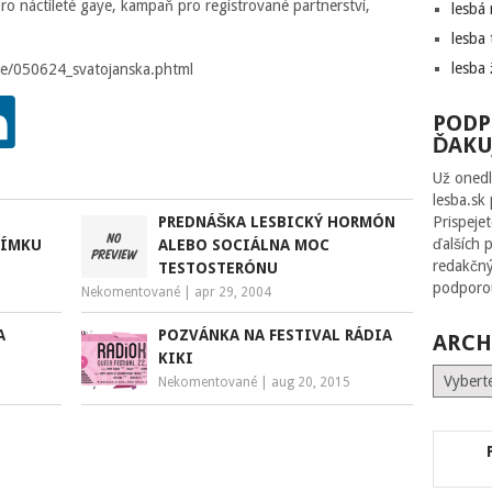
ro náctileté gaye, kampaň pro registrované partnerství,
lesbá
lesba 
lesba 
ce/050624_svatojanska.phtml
PODP
ĎAKU
Už onedl
lesba.sk
E
PREDNÁŠKA LESBICKÝ HORMÓN
Prispeje
ďalších 
NÍMKU
ALEBO SOCIÁLNA MOC
redakčný
TESTOSTERÓNU
podporou
Nekomentované
|
apr 29, 2004
A
POZVÁNKA NA FESTIVAL RÁDIA
ARCH
KIKI
Archív
Nekomentované
|
aug 20, 2015