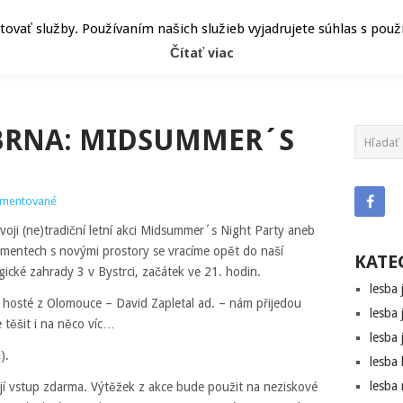
ČLÁNKY
HEPY
ATRIBÚT
vať služby. Používaním našich služieb vyjadrujete súhlas s pou
Čítať viac
BRNA: MIDSUMMER´S
mentované
oji (ne)tradiční letní akci Midsummer´s Night Party aneb
mentech s novými prostory se vracíme opět do naší
KATE
cké zahrady 3 v Bystrci, začátek ve 21. hodin.
lesba 
 hosté z Olomouce – David Zapletal ad. – nám přijedou
lesba 
 těšit i na něco víc…
lesba 
).
lesba
lesba
jí vstup zdarma. Výtěžek z akce bude použit na neziskové