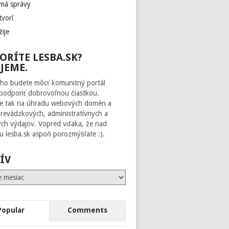
 má správy
tvorí
žije
ORÍTE LESBA.SK?
JEME.
ho budete môcť komunitný portál
 podporiť dobrovoľnou čiastkou.
te tak na úhradu webových domén a
prevádzkových, administratívnych a
ch výdajov. Vopred vďaka, že nad
 lesba.sk aspoň porozmýšľate :).
ÍV
Popular
Comments