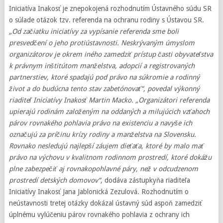
Iniciatíva Inakosť je znepokojená rozhodnutím Ústavného súdu SR
o súlade otázok tzv. referenda na ochranu rodiny s Ústavou SR.
„Od začiatku iniciatívy za vypísanie referenda sme boli
presvedčení o jeho protiústavnosti. Neskrývaným úmyslom
organizátorov je okrem iného zamedziť prístup časti obyvateľstva
k právnym inštitútom manželstva, adopcií a registrovaných
partnerstiev, ktoré spadajú pod právo na súkromie a rodinný
život a do budúcna tento stav zabetónovať“, povedal výkonný
riaditeľ Iniciatívy Inakosť Martin Macko. „Organizátori referenda
upierajú rodinám založeným na oddaných a milujúcich vzťahoch
párov rovnakého pohlavia právo na existenciu a navyše ich
označujú za príčinu krízy rodiny a manželstva na Slovensku.
Rovnako nesledujú najlepší záujem dieťaťa, ktoré by malo mať
právo na výchovu v kvalitnom rodinnom prostredí, ktoré dokážu
plne zabezpečiť aj rovnakopohlavné páry, než v odcudzenom
prostredí detských domovov“
, dodáva zástupkyňa riaditeľa
Iniciatívy Inakosť Jana Jablonická Zezulová. Rozhodnutím o
neústavnosti tretej otázky dokázal ústavný súd aspoň zamedziť
úplnému vylúčeniu párov rovnakého pohlavia z ochrany ich