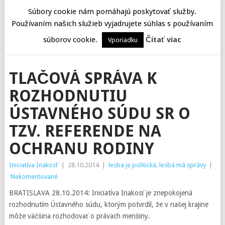
Súbory cookie nám pomáhajú poskytovať služby.
Používaním našich služieb vyjadrujete súhlas s používaním
MENU
súborov cookie.
Čítať viac
Vporiadku
TLAČOVÁ SPRÁVA K
ROZHODNUTIU
ÚSTAVNÉHO SÚDU SR O
TZV. REFERENDE NA
OCHRANU RODINY
Iniciatíva Inakosť
|
28.10.2014
|
lesba je politická
,
lesbá má správy
|
Nekomentované
BRATISLAVA 28.10.2014: Iniciatíva Inakosť je znepokojená
rozhodnutím Ústavného súdu, ktorým potvrdil, že v našej krajine
môže väčšina rozhodovať o právach menšiny.