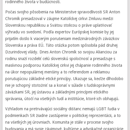
rodinného života v budúcnosti.
Počas svojho pôsobenia na Ministerstve spravodlivosti SR Anton
Chromík presadzoval v záujme Katolíckej cirkvi Zmluvu medzi
Slovenskou republikou a Svätou stolicou o práve uplatňovať
výhradu vo svedomí. Podľa expertov Európskej komisie by jej
prijatím došlo k viacerým porušeniam medzinárodných záväzkov
Slovenska a práva EÚ. Táto otázka potom spôsobila pád druhej
Dzurindovej vlády. Dnes Anton Chromík so svojou Alianciou za
rodinu snaží rozdeliť celú slovenskú spoločnosť a presadzuje s
masívnou podporou Katolíckej cirkvi jej chápanie rodinného života
na úkor nepopulárnej menšiny a to referendom a reklamou
porušujúcou základné etické princípy. Ukazuje sa, keďže dlhodobo
nie je schopný stotožniť sa a konať v súlade s ľudskoprávnymi
záväzkami SR, jej ústavou a základnými princípmi etického
správania, útočí na všetkých ľudí a inštitúcie, ktoré ich obhajujú.
Vzhľadom na pretrvávajúci sociálny dištanc nemajú LGBT ľudia v
podmienkach SR žiadne zastúpenie v politickej reprezentácii, a to
na všetkých jej úrovniach. Komunita je stále v procese svojho
budovania a má svoje záujmové, kultúrne a advokačné organizácie