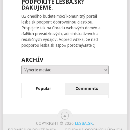
PODPORÍTE LESBA.SK?
ĎAKUJEME.
Už onedlho budete môcť komunitný portál
lesba.sk podporiť dobrovoľnou čiastkou.
Prispejete tak na úhradu webových domén a
ďalších prevádzkových, administratívnych a
redakčných výdajov. Vopred vďaka, že nad
podporou lesba.sk aspoň porozmýšľate :).
ARCHÍV
Archív
Popular
Comments
COPYRIGHT © 2026
LESBA.SK
.