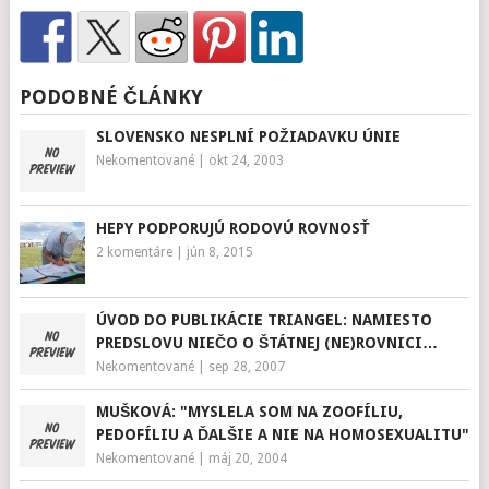
PODOBNÉ ČLÁNKY
SLOVENSKO NESPLNÍ POŽIADAVKU ÚNIE
Nekomentované
|
okt 24, 2003
HEPY PODPORUJÚ RODOVÚ ROVNOSŤ
2 komentáre
|
jún 8, 2015
ÚVOD DO PUBLIKÁCIE TRIANGEL: NAMIESTO
PREDSLOVU NIEČO O ŠTÁTNEJ (NE)ROVNICI…
Nekomentované
|
sep 28, 2007
MUŠKOVÁ: "MYSLELA SOM NA ZOOFÍLIU,
PEDOFÍLIU A ĎALŠIE A NIE NA HOMOSEXUALITU"
Nekomentované
|
máj 20, 2004